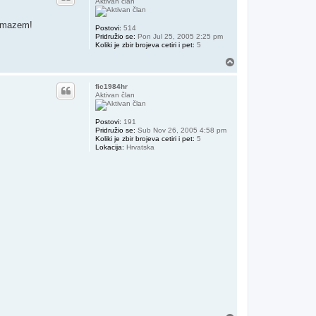
Aktivan član
e mazem!
Postovi:
514
Pridružio se:
Pon Jul 25, 2005 2:25 pm
Koliki je zbir brojeva cetiri i pet:
5
Vrh
fic1984hr
Aktivan član
Postovi:
191
Pridružio se:
Sub Nov 26, 2005 4:58 pm
Koliki je zbir brojeva cetiri i pet:
5
Lokacija:
Hrvatska