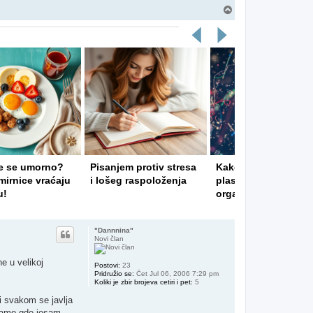
Vrh
e se umorno?
Pisanjem protiv stresa
Kako mikro i nano
irnice vraćaju
i lošeg raspoloženja
plastika utiču na va
u!
organizam
"Dannnina"
Novi član
e u velikoj
Postovi:
23
Pridružio se:
Čet Jul 06, 2006 7:29 pm
Koliki je zbir brojeva cetiri i pet:
5
 i svakom se javlja
o tamo gde jesam