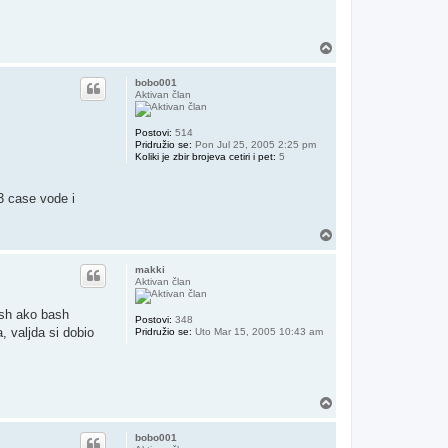
Vrh
bobo001
Aktivan član
Postovi:
514
Pridružio se:
Pon Jul 25, 2005 2:25 pm
Koliki je zbir brojeva cetiri i pet:
5
3 case vode i
Vrh
makki
Aktivan član
jesh ako bash
Postovi:
348
, valjda si dobio
Pridružio se:
Uto Mar 15, 2005 10:43 am
Vrh
bobo001