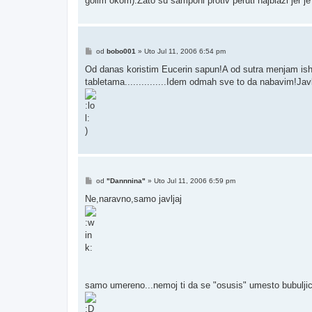
golim okom).Zato su samponi protiv peruti najblazi jer j
Post
od
bobo001
»
Uto Jul 11, 2006 6:54 pm
Od danas koristim Eucerin sapun!A od sutra menjam is
tabletama...............Idem odmah sve to da nabavim!J
)
Post
od
"Dannnina"
»
Uto Jul 11, 2006 6:59 pm
Ne,naravno,samo javljaj
samo umereno...nemoj ti da se "osusis" umesto bubuljic