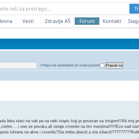
Tr
lovna
Vesti
Zdravlje AŠ
Forum
Kontakt
Slag
|
Prijavi me automatski pri svakoj poseti
edna pretraga
lu leka stavi na vati pa na neki stapic koji je povezan sa strujom!!!Ali moj 
cistim.....i one se povuku,ali ostaje crvenilo na tim mestima!!!!!!Evo sad sam
 uopste ishrana na akne i crvenilo?Sta treba ubaciti,a sta izbaciti?????????Koli