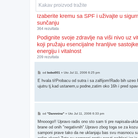
Izaberite kremu sa SPF i uživajte u sigu
sunčanju
364 rezultata
Podignite svoje zdravlje na viši nivo uz v
koji pružaju esencijalne hranljive sastojk
energiju i vitalnost
209 rezultata
Post
od
bobo001
»
Uto Jul 11, 2006 6:25 pm
E hvala ti!Probacu od sutra i sa zalfijom!Rado bih uzeo
ujutru tj.kad ustanem,u podne,zatim oko 16h i pred spa
Post
od
"Dannnina"
»
Uto Jul 11, 2006 6:33 pm
Mnooogo!! Upravo radis ono sto sam ti pre napisala-uklan
brane od onih "negativnih".Upravo zbog toga se za kozu ne
samponi prave tako da ne uklanjaju bas svu masnocu sa k