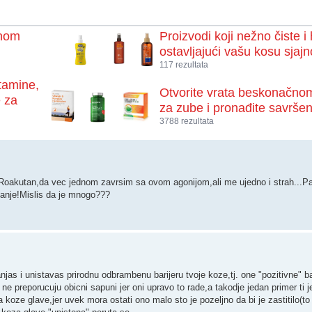
rnom
Proizvodi koji nežno čiste 
ostavljajući vašu kosu sjaj
117 rezultata
itamine,
Otvorite vrata beskonačnom
e za
za zube i pronađite savrše
3788 rezultata
 Roakutan,da vec jednom zavrsim sa ovom agonijom,ali me ujedno i strah...Pa 
vanje!Mislis da je mnogo???
jas i unistavas prirodnu odbrambenu barijeru tvoje koze,tj. one "pozitivne" ba
 preporucuju obicni sapuni jer oni upravo to rade,a takodje jedan primer ti je
oze glave,jer uvek mora ostati ono malo sto je pozeljno da bi je zastitilo(to