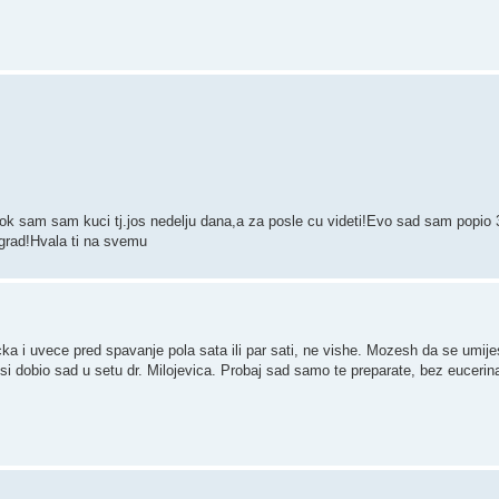
 dok sam sam kuci tj.jos nedelju dana,a za posle cu videti!Evo sad sam popio 
 grad!Hvala ti na svemu
rucka i uvece pred spavanje pola sata ili par sati, ne vishe. Mozesh da se umi
si dobio sad u setu dr. Milojevica. Probaj sad samo te preparate, bez eucerina