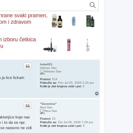
i hrane svaki pramen,
nom i zdravom
 izboru četkica
nu
bobo001
Aktivan član
ja lice lickam
Postovi:
514
Pridružio se:
Pon Jul 25, 2005 2:25 pm
Koliki je zbir brojeva cetiri i pet:
5
Vrh
"Dannnina"
Novi član
kterijice koje nas
Postovi:
23
 i to da se npr.
Pridružio se:
Čet Jul 06, 2006 7:29 pm
Koliki je zbir brojeva cetiri i pet:
5
 se naravno ne vidi