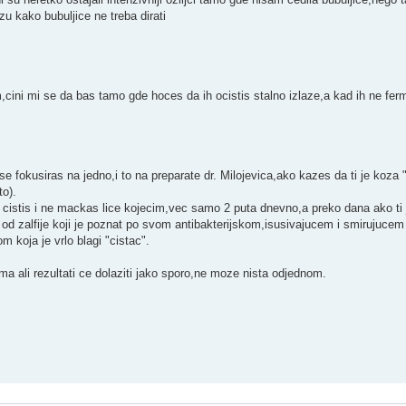
zu kako bubuljice ne treba dirati
,cini mi se da bas tamo gde hoces da ih ocistis stalno izlaze,a kad ih ne fer
a se fokusiras na jedno,i to na preparate dr. Milojevica,ako kazes da ti je koz
to).
 cistis i ne mackas lice kojecim,vec samo 2 puta dnevno,a preko dana ako ti
od zalfije koji je poznat po svom antibakterijskom,isusivajucem i smirujucem
koja je vrlo blagi "cistac".
ma ali rezultati ce dolaziti jako sporo,ne moze nista odjednom.