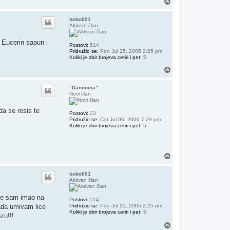
Vrh
bobo001
Aktivan član
 Eucerin sapun i
Postovi:
514
Pridružio se:
Pon Jul 25, 2005 2:25 pm
Koliki je zbir brojeva cetiri i pet:
5
Vrh
"Dannnina"
Novi član
da se resis te
Postovi:
23
Pridružio se:
Čet Jul 06, 2006 7:29 pm
Koliki je zbir brojeva cetiri i pet:
5
Vrh
bobo001
Aktivan član
oje sam imao na
Postovi:
514
sada umivam lice
Pridružio se:
Pon Jul 25, 2005 2:25 pm
Koliki je zbir brojeva cetiri i pet:
5
zu!!!
Vrh