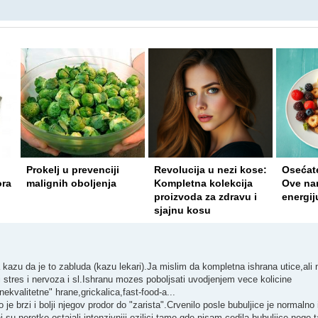
Prokelj u prevenciji
Revolucija u nezi kose:
Osećat
ora
malignih oboljenja
Kompletna kolekcija
Ove nam
proizvoda za zdravu i
energij
sjajnu kosu
 kazu da je to zabluda (kazu lekari).Ja mislim da kompletna ishrana utice,ali n
 stres i nervoza i sl.Ishranu mozes poboljsati uvodjenjem vece kolicine
kvalitetne" hrane,grickalica,fast-food-a...
je brzi i bolji njegov prodor do "zarista".Crvenilo posle bubuljice je normalno
i su neretko ostajali intenzivniji oziljci tamo gde nisam cedila bubuljice,neg