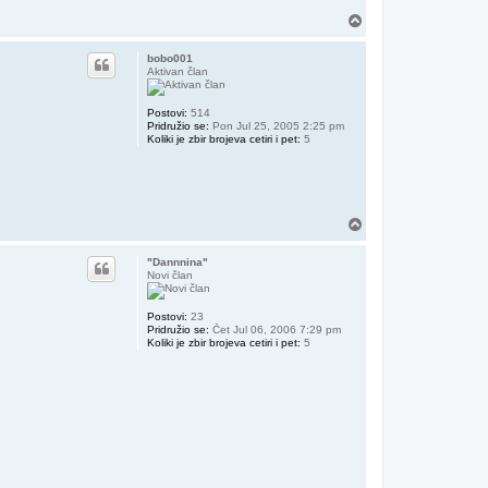
Vrh
bobo001
Aktivan član
Postovi:
514
Pridružio se:
Pon Jul 25, 2005 2:25 pm
Koliki je zbir brojeva cetiri i pet:
5
Vrh
"Dannnina"
Novi član
Postovi:
23
Pridružio se:
Čet Jul 06, 2006 7:29 pm
Koliki je zbir brojeva cetiri i pet:
5