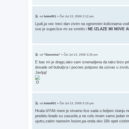
Post
od
bobo001
»
Čet Jul 13, 2006 2:12 pm
Ljudi,ja vec treci dan zivim na ogromnim kolicinama vode
sve je super,lice mi se smirilo i
NE IZLAZE
MI NOVE 
Post
od
"Dannnina"
»
Čet Jul 13, 2006 3:26 pm
E bas mi je drago,iako sam iznenadjena da tako brzo pri
dosade od bubuljica i pocnes potpuno da uzivas u zivot
Javljaj!
Post
od
bobo001
»
Čet Jul 13, 2006 5:10 pm
Hvala ti!!!Ali meni je stvarno lice sada u boljem stanju
predelu brade su zasusile,a ne celu imam samo jedan mal
ujutru,zatim nanosim losion,pa onda oko 16h opet cistim 