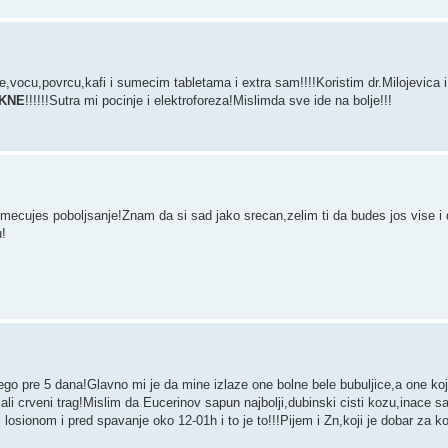
,vocu,povrcu,kafi i sumecim tabletama i extra sam!!!!Koristim dr.Milojevica i
AKNE
!!!!!!Sutra mi pocinje i elektroforeza!Mislimda sve ide na bolje!!!
mecujes poboljsanje!Znam da si sad jako srecan,zelim ti da budes jos vise i 
u!
 nego pre 5 dana!Glavno mi je da mine izlaze one bolne bele bubuljice,a one k
i crveni trag!Mislim da Eucerinov sapun najbolji,dubinski cisti kozu,inace 
losionom i pred spavanje oko 12-01h i to je to!!!Pijem i Zn,koji je dobar za ko