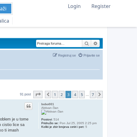
Login
Register
aži
alica
Pretraga
Napredna pretraga
Registruj se
Prijavite se
Stranica
3
od
7
1
2
3
4
5
7
Prethodni
Sledeća
91 post
…
bobo001
Aktivan član
problem je u tome
Postovi:
514
Pridružio se:
Pon Jul 25, 2005 2:25 pm
 cistio lice sa
Koliki je zbir brojeva cetiri i pet:
5
ko ti imash