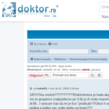
Nas
Brzi linkovi
FAQ
Korisničko ime:
Šifra:
Index boarda
Medicina
Dermatologija-Kozmetologija
benzaknen gel 5% ili 10% - spas za lice
Moderatori:
vlada99
,
mr ph. Silvio
,
moderato
,
admin
,
goranai
Pretraga
Napr
Odgovori
Post
od
bobo001
»
Uto Jul 11, 2006 5:34 pm
18!!!!!!Sta mislish???????????Elektroforeza je kada akpu
sto te gnojanice izadju(obicno po 3-4)i ja ih onda mazem,
dr.Mi...I osecam kao da mi je lice "prodisalo"!!!Utice li
godina,a koliko vec vodis borbu sa licem???