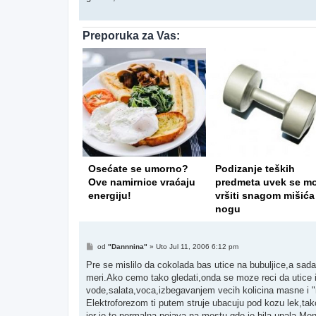
Preporuka za Vas:
h bolesti nas
Osećate se umorno?
Podizanje teških
leno povrće?
Ove namirnice vraćaju
predmeta uvek se m
energiju!
vršiti snagom mišića
nogu
Post
od
"Dannnina"
»
Uto Jul 11, 2006 6:12 pm
Pre se mislilo da cokolada bas utice na bubuljice,a sada
meri.Ako cemo tako gledati,onda se moze reci da utice i
vode,salata,voca,izbegavanjem vecih kolicina masne i "ne
Elektroforezom ti putem struje ubacuju pod kozu lek,tako 
jer je to normalna pojava na mestu gde je bila upala.Men