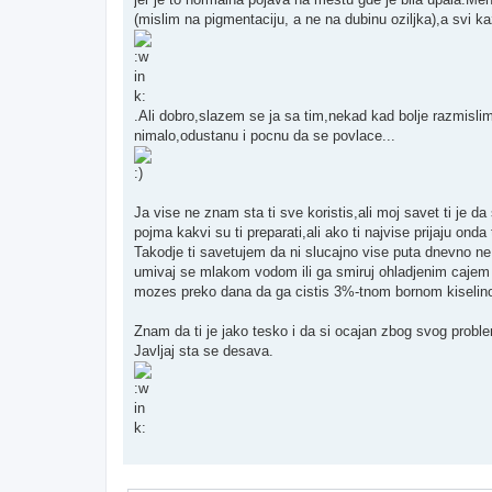
(mislim na pigmentaciju, a ne na dubinu oziljka),a svi ka
.Ali dobro,slazem se ja sa tim,nekad kad bolje razmislim
nimalo,odustanu i pocnu da se povlace...
Ja vise ne znam sta ti sve koristis,ali moj savet ti je d
pojma kakvi su ti preparati,ali ako ti najvise prijaju onda 
Takodje ti savetujem da ni slucajno vise puta dnevno ne
umivaj se mlakom vodom ili ga smiruj ohladjenim cajem 
mozes preko dana da ga cistis 3%-tnom bornom kiselinom 
Znam da ti je jako tesko i da si ocajan zbog svog proble
Javljaj sta se desava.