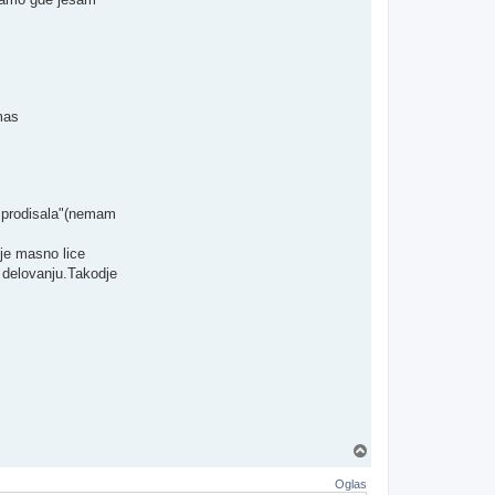
mas
a "prodisala"(nemam
 je masno lice
 delovanju.Takodje
Vrh
Oglas