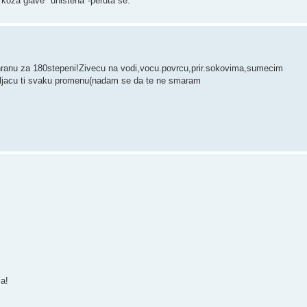
e koza glave "unistena"-peruta se.
hranu za 180stepeni!Zivecu na vodi,vocu.povrcu,prir.sokovima,sumecim
avljacu ti svaku promenu(nadam se da te ne smaram
a!