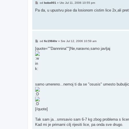
Post
od
bobo001
»
Uto Jul 11, 2006 10:55 pm
Pa da, u upustvu pise da losionom cistim lice 2x,ali 
Post
od
fic1984hr
»
Sre Jul 12, 2006 10:59 am
[quote=""Dannnina""]Ne,naravno,samo javljaj
samo umereno...nemoj ti da se "osusis" umesto bubuljic
[/quote]
Tak sam ja...smrsavio sam 6-7 kg zbog problema s licem
Kad mi je primarni cilj rijesiti lice, pa onda sve drugo.