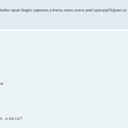
prethodno oprati blagim sapunom,a kremu samo uvece pred spavanje!!Upravo j
a!
...a sta cu!?