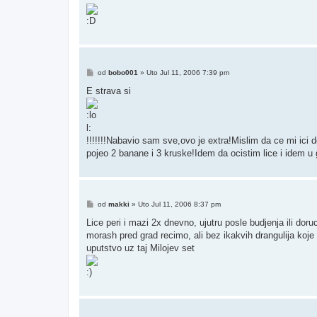
Post
od
bobo001
»
Uto Jul 11, 2006 7:39 pm
E strava si
!!!!!!!Nabavio sam sve,ovo je extra!Mislim da ce mi ici
pojeo 2 banane i 3 kruske!Idem da ocistim lice i idem u
Post
od
makki
»
Uto Jul 11, 2006 8:37 pm
Lice peri i mazi 2x dnevno, ujutru posle budjenja ili do
morash pred grad recimo, ali bez ikakvih drangulija koje 
uputstvo uz taj Milojev set