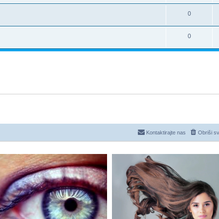
0
0
Kontaktirajte nas
Obriši s