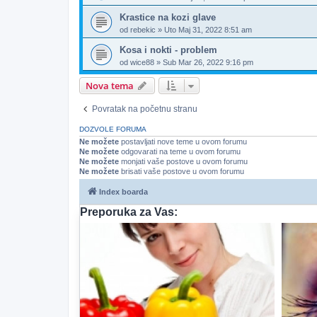
Krastice na kozi glave
od
rebekic
»
Uto Maj 31, 2022 8:51 am
Kosa i nokti - problem
od
wice88
»
Sub Mar 26, 2022 9:16 pm
Nova tema
Povratak na početnu stranu
DOZVOLE FORUMA
Ne možete
postavljati nove teme u ovom forumu
Ne možete
odgovarati na teme u ovom forumu
Ne možete
monjati vaše postove u ovom forumu
Ne možete
brisati vaše postove u ovom forumu
Index boarda
Preporuka za Vas: