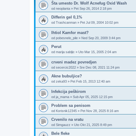
Šta umesto Dr. Wolf Acnefug Oxid Wash
od
neoplanta
»
Pet Sep 26, 2014 2:18 pm
Differin gel 0,1%
od
Trashcanman
»
Pet Jul 09, 2004 10:02 pm
Ihtiol Kamfor mast?
od
pobesnelo_pile
»
Ned Sep 20, 2009 3:44 pm
Perut
od
marija sabljic
»
Uto Mar 15, 2005 2:04 am
crveni madez povredjen
od
secercic2022
»
Sre Dec 08, 2021 11:24 pm
Akne bubuljice?
od
zeka93
»
Pet Feb 15, 2013 12:40 am
Infekcija peškirom
od
ja_mama
»
Sub Apr 05, 2025 12:15 pm
Problem sa penisom
od
Korisnik12345
»
Pet Nov 28, 2025 8:16 am
Crvenilo na vratu
od
Simgauzz
»
Uto Okt 21, 2025 8:49 pm
Bele fleke