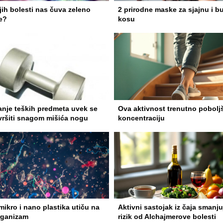
ih bolesti nas čuva zeleno
2 prirodne maske za sjajnu i b
e?
kosu
anje teških predmeta uvek se
Ova aktivnost trenutno pobolj
vršiti snagom mišića nogu
koncentraciju
ikro i nano plastika utiču na
Aktivni sastojak iz čaja smanju
rganizam
rizik od Alchajmerove bolesti