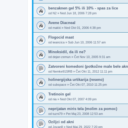
benzaknen gel 5% ili 10% - spas za lice
od
N2
»
Ned Jun 18, 2006 7:28 pm
Avene Diacneal
od
makki
»
Ned Okt 01, 2006 4:38 pm
Flogocid mast
od
iwancica
»
Sub Jun 10, 2006 11:57 am
Minoksidil, da ili ne?
od
dejan-zemun
»
Čet Nov 10, 2005 9:31 am
Zatvoreni komedoni (potkožne male bele akn
od
Nemke91SRB
»
Čet Okt 11, 2012 11:11 pm
holinergijska urtikarija (reseno)
od
subspace
»
Čet Okt 07, 2010 11:25 pm
Tretinoin gel
od
nia
»
Ned Okt 07, 2007 4:09 pm
neprijatan miris tela (molim za pomoc)
od
tuzni79
»
Pet Maj 23, 2008 12:53 am
Oziljci od akni
od
Jovan8
»
Ned Maj 29, 2022 7:20 pm