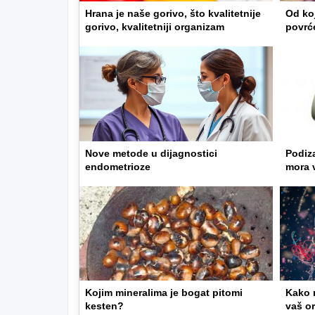
Hrana je naše gorivo, što kvalitetnije
Od koj
gorivo, kvalitetniji organizam
povrć
Nove metode u dijagnostici
Podiz
endometrioze
mora 
Kojim mineralima je bogat pitomi
Kako m
kesten?
vaš o