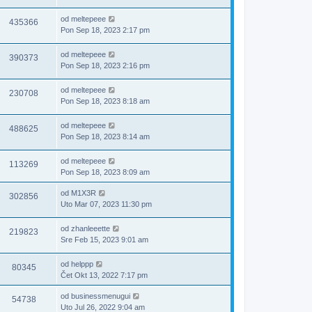
od
meltepeee
435366
Pon Sep 18, 2023 2:17 pm
od
meltepeee
390373
Pon Sep 18, 2023 2:16 pm
od
meltepeee
230708
Pon Sep 18, 2023 8:18 am
od
meltepeee
488625
Pon Sep 18, 2023 8:14 am
od
meltepeee
113269
Pon Sep 18, 2023 8:09 am
od
M1X3R
302856
Uto Mar 07, 2023 11:30 pm
od
zhanleeette
219823
Sre Feb 15, 2023 9:01 am
od
helppp
80345
Čet Okt 13, 2022 7:17 pm
od
businessmenugui
54738
Uto Jul 26, 2022 9:04 am