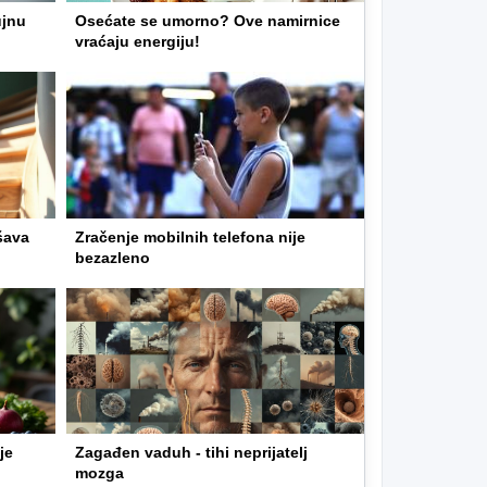
ujnu
Osećate se umorno? Ove namirnice
vraćaju energiju!
šava
Zračenje mobilnih telefona nije
bezazleno
je
Zagađen vaduh - tihi neprijatelj
mozga