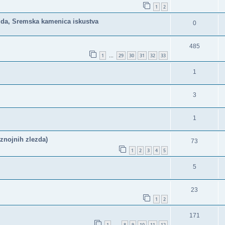
1
2
ajda, Sremska kamenica iskustva
0
485
1
29
30
31
32
33
…
1
3
1
 znojnih zlezda)
73
1
2
3
4
5
5
23
1
2
171
1
8
9
10
11
12