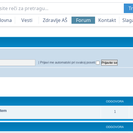
Tr
lovna
Vesti
Zdravlje AŠ
Forum
Kontakt
Slag
|
Prijavi me automatski pri svakoj poseti
a
redna pretraga
ODGOVORA
 tem
1
ODGOVORA