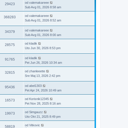
od
valemakareee
29423
Sub Avg 01, 2026 8:58 am
od
valemakareee
368283
Sub Avg 01, 2026 8:52 am
od
valemakareee
34379
Sub Avg 01, 2026 8:00 am
od
kladik
28575
Uto Jun 30, 2026 8:53 pm
od
kladik
91765
Pet Jun 26, 2026 10:34 am
od
zhanleeette
32815
Sre Maj 13, 2026 2:42 pm
od
abel1303
95436
Pet Apr 24, 2026 10:49 am
od
Korisnik12345
16573
Pet Nov 28, 2025 8:16 am
od
Simgauzz
19973
Uto Okt 21, 2025 8:49 pm
od
Vitkovic
58819