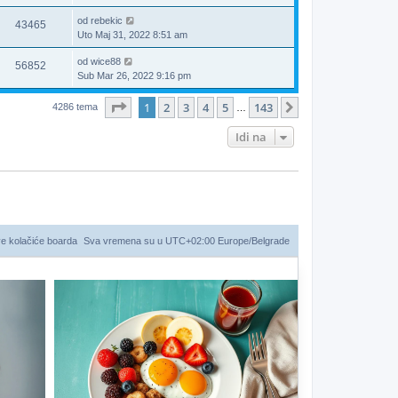
od
rebekic
43465
Uto Maj 31, 2022 8:51 am
od
wice88
56852
Sub Mar 26, 2022 9:16 pm
Stranica
1
od
143
1
2
3
4
5
143
Sledeća
4286 tema
…
Idi na
ve kolačiće boarda
Sva vremena su u UTC+02:00 Europe/Belgrade