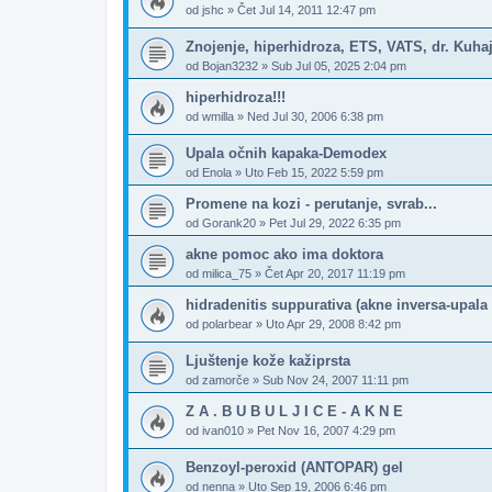
od
jshc
»
Čet Jul 14, 2011 12:47 pm
Znojenje, hiperhidroza, ETS, VATS, dr. Kuh
od
Bojan3232
»
Sub Jul 05, 2025 2:04 pm
hiperhidroza!!!
od
wmilla
»
Ned Jul 30, 2006 6:38 pm
Upala očnih kapaka-Demodex
od
Enola
»
Uto Feb 15, 2022 5:59 pm
Promene na kozi - perutanje, svrab...
od
Gorank20
»
Pet Jul 29, 2022 6:35 pm
akne pomoc ako ima doktora
od
milica_75
»
Čet Apr 20, 2017 11:19 pm
hidradenitis suppurativa (akne inversa-upala
od
polarbear
»
Uto Apr 29, 2008 8:42 pm
Ljuštenje kože kažiprsta
od
zamorče
»
Sub Nov 24, 2007 11:11 pm
Z A . B U B U L J I C E - A K N E
od
ivan010
»
Pet Nov 16, 2007 4:29 pm
Benzoyl-peroxid (ANTOPAR) gel
od
nenna
»
Uto Sep 19, 2006 6:46 pm