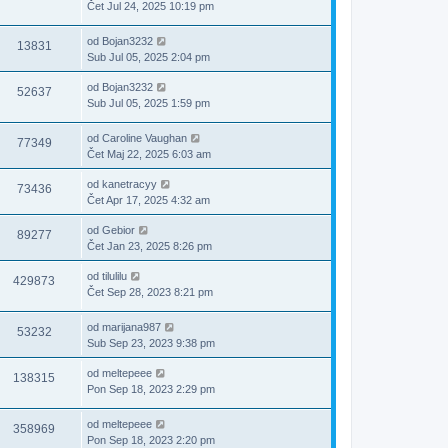
Čet Jul 24, 2025 10:19 pm
od
Bojan3232
13831
Sub Jul 05, 2025 2:04 pm
od
Bojan3232
52637
Sub Jul 05, 2025 1:59 pm
od
Caroline Vaughan
77349
Čet Maj 22, 2025 6:03 am
od
kanetracyy
73436
Čet Apr 17, 2025 4:32 am
od
Gebior
89277
Čet Jan 23, 2025 8:26 pm
od
tilulilu
429873
Čet Sep 28, 2023 8:21 pm
od
marijana987
53232
Sub Sep 23, 2023 9:38 pm
od
meltepeee
138315
Pon Sep 18, 2023 2:29 pm
od
meltepeee
358969
Pon Sep 18, 2023 2:20 pm