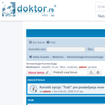
Nas
Brzi linkovi
FAQ
Korisničko ime:
Šifra:
Index boarda
Medicina
Dermatologija-Kozmetologija
Dermatologija-Kozmetologija
Moderatori:
vlada99
,
mr ph. Silvio
,
moderato
,
admin
,
goranai
Pretrag
Nap
Nova tema
OBAVEŠTENJA
Koristiti opciju "Traži" pre postavljanja nove
od
admin
»
Sre Feb 02, 2005 6:27 pm
TEME