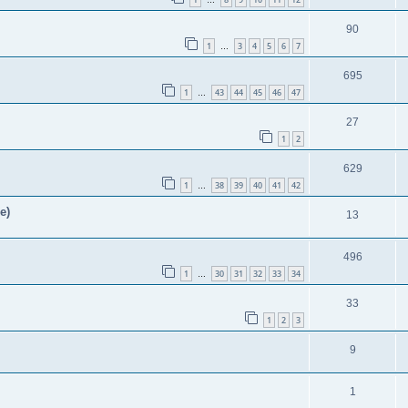
…
90
1
3
4
5
6
7
…
695
1
43
44
45
46
47
…
27
1
2
629
1
38
39
40
41
42
…
e)
13
496
1
30
31
32
33
34
…
33
1
2
3
9
1