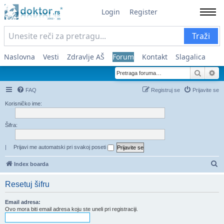
Login
Register
Traži
Naslovna
Vesti
Zdravlje AŠ
Forum
Kontakt
Slagalica
Pretra
Na
FAQ
Registruj se
Prijavite se
Korisničko ime:
Šifra:
|
Prijavi me automatski pri svakoj poseti
Pr
Index boarda
Resetuj šifru
Email adresa:
Ovo mora biti email adresa koju ste uneli pri registraciji.