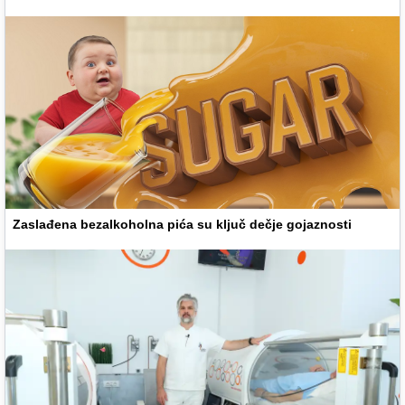
Zaslađena bezalkoholna pića su ključ dečje gojaznosti