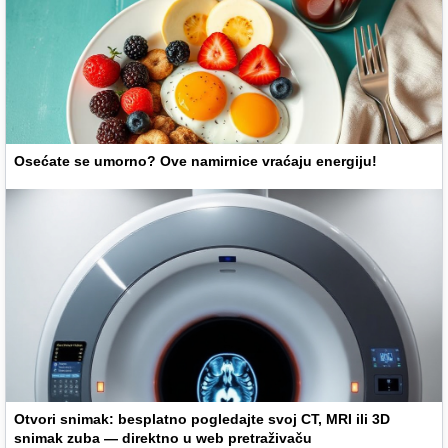
Osećate se umorno? Ove namirnice vraćaju energiju!
Otvori snimak: besplatno pogledajte svoj CT, MRI ili 3D
snimak zuba — direktno u web pretraživaču