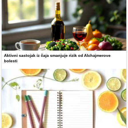
Aktivni sastojak iz čaja smanjuje rizik od Alchajmerove
bolesti