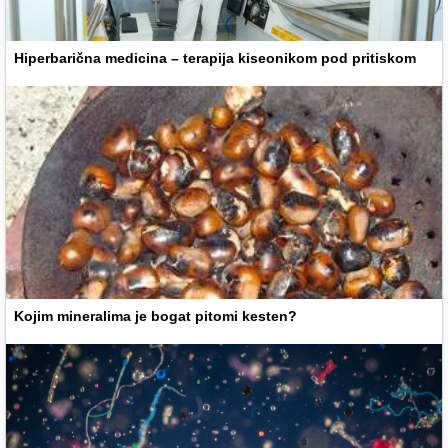
Hiperbarična medicina – terapija kiseonikom pod pritiskom
Kojim mineralima je bogat pitomi kesten?