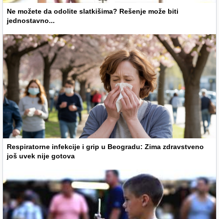
Ne možete da odolite slatkišima? Rešenje može biti
jednostavno...
Respiratorne infekcije i grip u Beogradu: Zima zdravstveno
još uvek nije gotova