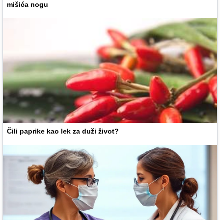
mišića nogu
Čili paprike kao lek za duži život?