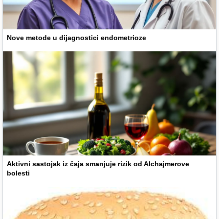
Nove metode u dijagnostici endometrioze
Aktivni sastojak iz čaja smanjuje rizik od Alchajmerove
bolesti