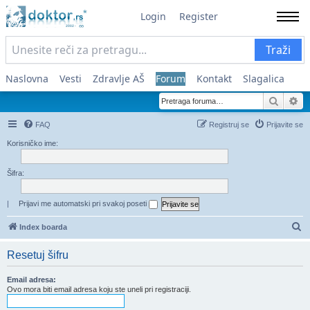
Login
Register
Traži
Naslovna
Vesti
Zdravlje AŠ
Forum
Kontakt
Slagalica
Pretra
Na
FAQ
Registruj se
Prijavite se
Korisničko ime:
Šifra:
|
Prijavi me automatski pri svakoj poseti
Pr
Index boarda
Resetuj šifru
Email adresa:
Ovo mora biti email adresa koju ste uneli pri registraciji.