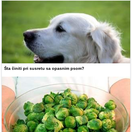
Šta činiti pri susretu sa opasnim psom?