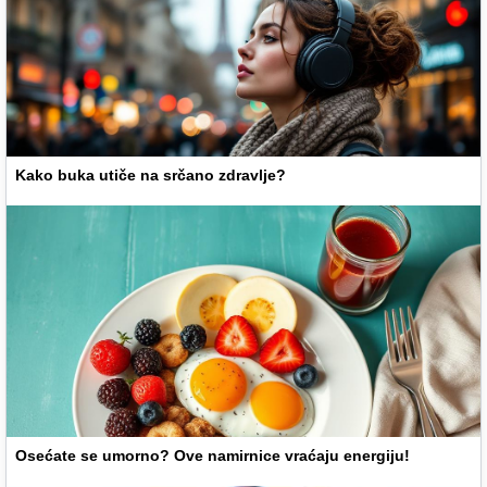
Kako buka utiče na srčano zdravlje?
Osećate se umorno? Ove namirnice vraćaju energiju!