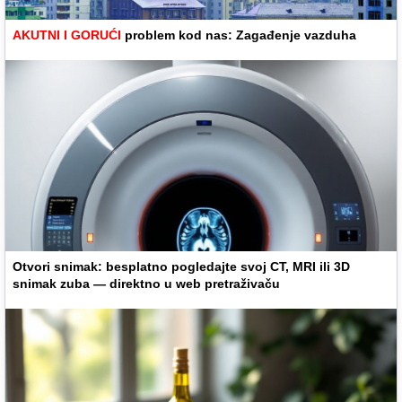
AKUTNI I GORUĆI
problem kod nas: Zagađenje vazduha
Otvori snimak: besplatno pogledajte svoj CT, MRI ili 3D
snimak zuba — direktno u web pretraživaču