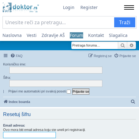
Login
Register
Traži
Naslovna
Vesti
Zdravlje AŠ
Forum
Kontakt
Slagalica
Pretra
Na
FAQ
Registruj se
Prijavite se
Korisničko ime:
Šifra:
|
Prijavi me automatski pri svakoj poseti
Pr
Index boarda
Resetuj šifru
Email adresa:
Ovo mora biti email adresa koju ste uneli pri registraciji.