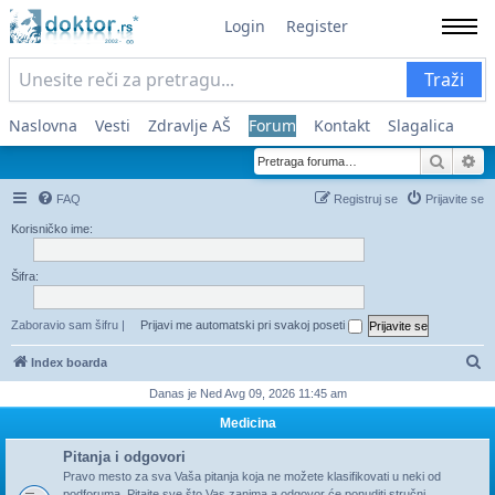
Login
Register
Traži
Naslovna
Vesti
Zdravlje AŠ
Forum
Kontakt
Slagalica
Pretra
Na
FAQ
Registruj se
Prijavite se
Korisničko ime:
Šifra:
Zaboravio sam šifru
|
Prijavi me automatski pri svakoj poseti
Pr
Index boarda
Danas je Ned Avg 09, 2026 11:45 am
Medicina
Pitanja i odgovori
Pravo mesto za sva Vaša pitanja koja ne možete klasifikovati u neki od
podforuma. Pitajte sve što Vas zanima a odgovor će ponuditi stručni