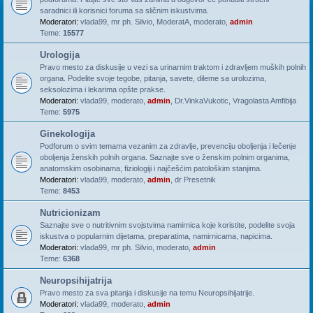
saradnici ili korisnici foruma sa sličnim iskustvima.
Moderatori:
vlada99
,
mr ph. Silvio
,
ModeratA
,
moderato
,
admin
Teme:
15577
Urologija
Pravo mesto za diskusije u vezi sa urinarnim traktom i zdravljem muških polnih
organa. Podelite svoje tegobe, pitanja, savete, dileme sa urolozima,
seksolozima i lekarima opšte prakse.
Moderatori:
vlada99
,
moderato
,
admin
,
Dr.VinkaVukotic
,
Vragolasta Amfibija
Teme:
5975
Ginekologija
Podforum o svim temama vezanim za zdravlje, prevenciju oboljenja i lečenje
oboljenja ženskih polnih organa. Saznajte sve o ženskim polnim organima,
anatomskim osobinama, fiziologiji i najčešćim patološkim stanjima.
Moderatori:
vlada99
,
moderato
,
admin
,
dr Presetnik
Teme:
8453
Nutricionizam
Saznajte sve o nutritivnim svojstvima namirnica koje koristite, podelite svoja
iskustva o popularnim dijetama, preparatima, namirnicama, napicima.
Moderatori:
vlada99
,
mr ph. Silvio
,
moderato
,
admin
Teme:
6368
Neuropsihijatrija
Pravo mesto za sva pitanja i diskusije na temu Neuropsihijatrije.
Moderatori:
vlada99
,
moderato
,
admin