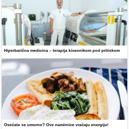
Hiperbarična medicina – terapija kiseonikom pod pritiskom
Osećate se umorno? Ove namirnice vraćaju energiju!