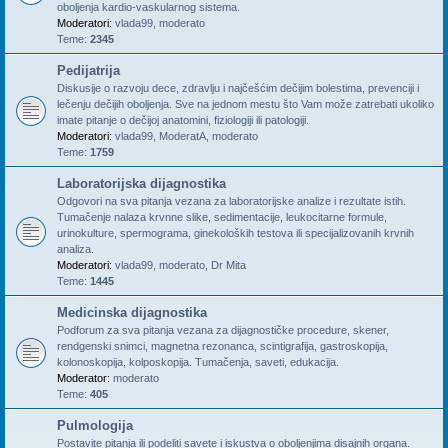
oboljenja kardio-vaskularnog sistema.
Moderatori:
vlada99
,
moderato
Teme:
2345
Pedijatrija
Diskusije o razvoju dece, zdravlju i najčešćim dečijim bolestima, prevenciji i
lečenju dečijih oboljenja. Sve na jednom mestu što Vam može zatrebati ukoliko
imate pitanje o dečijoj anatomini, fiziologiji ili patologiji.
Moderatori:
vlada99
,
ModeratA
,
moderato
Teme:
1759
Laboratorijska dijagnostika
Odgovori na sva pitanja vezana za laboratorijske analize i rezultate istih.
Tumačenje nalaza krvnne slike, sedimentacije, leukocitarne formule,
urinokulture, spermograma, ginekoloških testova ili specijalizovanih krvnih
analiza.
Moderatori:
vlada99
,
moderato
,
Dr Mita
Teme:
1445
Medicinska dijagnostika
Podforum za sva pitanja vezana za dijagnostičke procedure, skener,
rendgenski snimci, magnetna rezonanca, scintigrafija, gastroskopija,
kolonoskopija, kolposkopija. Tumačenja, saveti, edukacija.
Moderator:
moderato
Teme:
405
Pulmologija
Postavite pitanja ili podeliti savete i iskustva o oboljenjima disajnih organa.