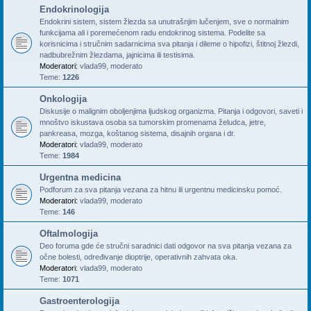
Endokrinologija
Endokrini sistem, sistem žlezda sa unutrašnjim lučenjem, sve o normalnim
funkcijama ali i poremećenom radu endokrinog sistema. Podelite sa
korisnicima i stručnim sadarnicima sva pitanja i dileme o hipofizi, štitnoj žlezdi,
nadbubrežnim žlezdama, jajnicima ili testisima.
Moderatori:
vlada99
,
moderato
Teme:
1226
Onkologija
Diskusije o malignim oboljenjima ljudskog organizma. Pitanja i odgovori, saveti i
mnoštvo iskustava osoba sa tumorskim promenama želudca, jetre,
pankreasa, mozga, koštanog sistema, disajnih organa i dr.
Moderatori:
vlada99
,
moderato
Teme:
1984
Urgentna medicina
Podforum za sva pitanja vezana za hitnu ili urgentnu medicinsku pomoć.
Moderatori:
vlada99
,
moderato
Teme:
146
Oftalmologija
Deo foruma gde će stručni saradnici dati odgovor na sva pitanja vezana za
očne bolesti, određivanje dioptrije, operativnih zahvata oka.
Moderatori:
vlada99
,
moderato
Teme:
1071
Gastroenterologija