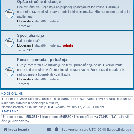
Opšte stručne diskusije
Sve stručne diskusije koje ne pripadaju postojećim forumima. Forum je
namenjen razmeni iskustava medicinskih stručnjaka. Nije namenjen za pitanja
pacijenata.
Moderatori:
vlada99
,
moderato
Teme:
418
Specijalizacija
Kako, gde, sta?
Moderatori:
vlada99
,
moderato
,
admin
Teme:
117
Posao - ponuda i potražnja
Ovo je mesto za sve diskusije na temu pronalaženja posla. Ukoliko imate
potrebu da proširite vašu medicinsku ustanovu možete ostaviti kratak opis
radnog mesta i potrebnih kvalifikacija
Moderatori:
vlada99
,
moderato
Teme:
9
KO JE ONLINE
Trenutno su
2545
korisnika online :: 5 registrovanih, 0 sakrivenih i 2540 gostiju (na osnovu
korisnika aktivniih u poslednjih 5 minuta)
Najviše korisnika OnLine bilo je
16476
dana Pet Jun 12, 2026 11:08 pm
STATISTIKA
Ukupno postova
558754
• Ukupno tema
505830
• Ukupno članova
79348
• Naš najnoviji
član je
Jihnsontay
Index boarda
Sva vremena su u UTC+02:00 Europe/Belgrade