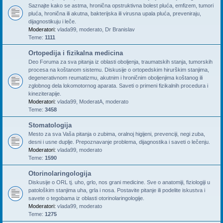
Saznajte kako se astma, hronična opstruktivna bolest pluća, emfizem, tumori
pluća, hronična ili akutna, bakterijska ili virusna upala pluća, preveniraju,
dijagnostikuju i leče.
Moderatori:
vlada99
,
moderato
,
Dr Branislav
Teme:
1111
Ortopedija i fizikalna medicina
Deo Foruma za sva pitanja iz oblasti oboljenja, traumatskih stanja, tumorskih
procesa na koštanom sistemu. Diskusije o ortopedskim hirurškim stanjima,
degenerativnom reumatizmu, akutnim i hroničnim oboljenjima koštanog ili
zglobnog dela lokomotornog aparata. Saveti o primeni fizikalnih procedura i
kineziterapije.
Moderatori:
vlada99
,
ModeratA
,
moderato
Teme:
3458
Stomatologija
Mesto za sva Vaša pitanja o zubima, oralnoj higijeni, prevenciji, negi zuba,
desni i usne duplje. Prepoznavanje problema, dijagnostika i saveti o lečenju.
Moderatori:
vlada99
,
moderato
Teme:
1590
Otorinolaringologija
Diskusije o ORL tj. uho, grlo, nos grani medicine. Sve o anatomiji, fiziologiji u
patološkim stanjima uha, grla i nosa. Postavite pitanje ili podelite iskustva i
savete o tegobama iz oblasti otorinolaringologije.
Moderatori:
vlada99
,
moderato
Teme:
1275