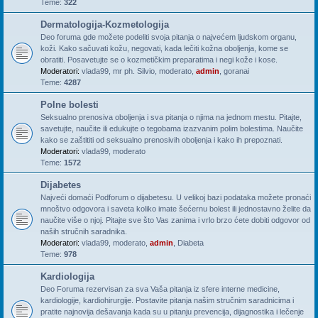
Teme:
322
Dermatologija-Kozmetologija
Deo foruma gde možete podeliti svoja pitanja o najvećem ljudskom organu,
koži. Kako sačuvati kožu, negovati, kada lečiti kožna oboljenja, kome se
obratiti. Posavetujte se o kozmetičkim preparatima i negi kože i kose.
Moderatori:
vlada99
,
mr ph. Silvio
,
moderato
,
admin
,
goranai
Teme:
4287
Polne bolesti
Seksualno prenosiva oboljenja i sva pitanja o njima na jednom mestu. Pitajte,
savetujte, naučite ili edukujte o tegobama izazvanim polim bolestima. Naučite
kako se zaštititi od seksualno prenosivih oboljenja i kako ih prepoznati.
Moderatori:
vlada99
,
moderato
Teme:
1572
Dijabetes
Najveći domaći Podforum o dijabetesu. U velikoj bazi podataka možete pronaći
mnoštvo odgovora i saveta koliko imate šećernu bolest ili jednostavno želite da
naučite više o njoj. Pitajte sve što Vas zanima i vrlo brzo ćete dobiti odgovor od
naših stručnih saradnika.
Moderatori:
vlada99
,
moderato
,
admin
,
Diabeta
Teme:
978
Kardiologija
Deo Foruma rezervisan za sva Vaša pitanja iz sfere interne medicine,
kardiologije, kardiohirurgije. Postavite pitanja našim stručnim saradnicima i
pratite najnovija dešavanja kada su u pitanju prevencija, dijagnostika i lečenje