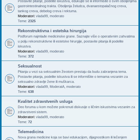
Postavite pitanje, podelite iskustva, edukujte se ili informišite o svim oboljenjima
gastrointestinalnog trakta. Oboljenja želudca, dvanaestopalačnog creva,
tankog creva, debelog creva i rektuma.
Moderatori:
vlada99
,
moderato
Teme:
2325
Rekonstruktivna i estetska hirurgija
Podforum najmlađe medicinske grane. Saznajte više o operativnim zahvatima
u polju rekonstruktivne ili estetske hirurgije, postavite pitanja ili podelite
iskustva.
Moderatori:
vlada99
,
moderato
Teme:
372
Seksualnost
Pitanja u vezi sa seksualnim životom prestaju da budu zabranjena tema.
Postavite pitanja, podelite iskustva ili se informišite o temama vezanim za
seksualno zdravlje žene ili muškarca.
Moderatori:
vlada99
,
ModeratA
,
moderato
Teme:
638
Kvalitet zdravstvenih usluga
Deo foruma u kom možete pokrenuti diskusije o ličnim iskustvima vezanim za
zdravstveni sistem.
Moderatori:
vlada99
,
moderato
Teme:
72
Telemedicina
Nova grana medicine koja se bavi edukacijom, dijagnostikom ili lečenjem