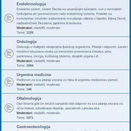
Endokrinologija
Endokrini sistem, sistem žlezda sa unutrašnjim lučenjem, sve o normalnim
funkcijama ali i poremećenom radu endokrinog sistema. Podelite sa
korisnicima i stručnim sadarnicima sva pitanja i dileme o hipofizi, štitnoj žlezdi,
nadbubrežnim žlezdama, jajnicima ili testisima.
Moderatori:
vlada99
,
moderato
Teme:
1226
Onkologija
Diskusije o malignim oboljenjima ljudskog organizma. Pitanja i odgovori, saveti i
mnoštvo iskustava osoba sa tumorskim promenama želudca, jetre,
pankreasa, mozga, koštanog sistema, disajnih organa i dr.
Moderatori:
vlada99
,
moderato
Teme:
1984
Urgentna medicina
Podforum za sva pitanja vezana za hitnu ili urgentnu medicinsku pomoć.
Moderatori:
vlada99
,
moderato
Teme:
146
Oftalmologija
Deo foruma gde će stručni saradnici dati odgovor na sva pitanja vezana za
očne bolesti, određivanje dioptrije, operativnih zahvata oka.
Moderatori:
vlada99
,
moderato
Teme:
1071
Gastroenterologija