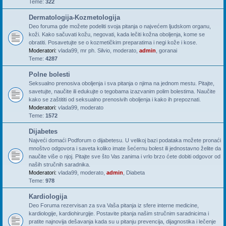
Teme:
322
Dermatologija-Kozmetologija
Deo foruma gde možete podeliti svoja pitanja o najvećem ljudskom organu,
koži. Kako sačuvati kožu, negovati, kada lečiti kožna oboljenja, kome se
obratiti. Posavetujte se o kozmetičkim preparatima i negi kože i kose.
Moderatori:
vlada99
,
mr ph. Silvio
,
moderato
,
admin
,
goranai
Teme:
4287
Polne bolesti
Seksualno prenosiva oboljenja i sva pitanja o njima na jednom mestu. Pitajte,
savetujte, naučite ili edukujte o tegobama izazvanim polim bolestima. Naučite
kako se zaštititi od seksualno prenosivih oboljenja i kako ih prepoznati.
Moderatori:
vlada99
,
moderato
Teme:
1572
Dijabetes
Najveći domaći Podforum o dijabetesu. U velikoj bazi podataka možete pronaći
mnoštvo odgovora i saveta koliko imate šećernu bolest ili jednostavno želite da
naučite više o njoj. Pitajte sve što Vas zanima i vrlo brzo ćete dobiti odgovor od
naših stručnih saradnika.
Moderatori:
vlada99
,
moderato
,
admin
,
Diabeta
Teme:
978
Kardiologija
Deo Foruma rezervisan za sva Vaša pitanja iz sfere interne medicine,
kardiologije, kardiohirurgije. Postavite pitanja našim stručnim saradnicima i
pratite najnovija dešavanja kada su u pitanju prevencija, dijagnostika i lečenje