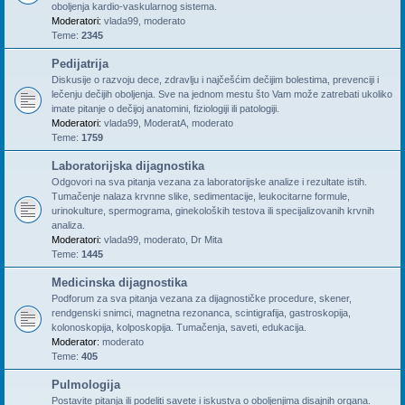
oboljenja kardio-vaskularnog sistema.
Moderatori:
vlada99
,
moderato
Teme:
2345
Pedijatrija
Diskusije o razvoju dece, zdravlju i najčešćim dečijim bolestima, prevenciji i
lečenju dečijih oboljenja. Sve na jednom mestu što Vam može zatrebati ukoliko
imate pitanje o dečijoj anatomini, fiziologiji ili patologiji.
Moderatori:
vlada99
,
ModeratA
,
moderato
Teme:
1759
Laboratorijska dijagnostika
Odgovori na sva pitanja vezana za laboratorijske analize i rezultate istih.
Tumačenje nalaza krvnne slike, sedimentacije, leukocitarne formule,
urinokulture, spermograma, ginekoloških testova ili specijalizovanih krvnih
analiza.
Moderatori:
vlada99
,
moderato
,
Dr Mita
Teme:
1445
Medicinska dijagnostika
Podforum za sva pitanja vezana za dijagnostičke procedure, skener,
rendgenski snimci, magnetna rezonanca, scintigrafija, gastroskopija,
kolonoskopija, kolposkopija. Tumačenja, saveti, edukacija.
Moderator:
moderato
Teme:
405
Pulmologija
Postavite pitanja ili podeliti savete i iskustva o oboljenjima disajnih organa.