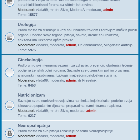
saradnici ili korisnici foruma sa sličnim iskustvima.
Moderatori:
vlada99
,
mr ph. Silvio
,
ModeratA
,
moderato
,
admin
Teme:
15577
Urologija
Pravo mesto za diskusije u vezi sa urinarnim traktom i zdravljem muških polnih
organa. Podelite svoje tegobe, pitanja, savete, dileme sa urolozima,
seksolozima i lekarima opšte prakse.
Moderatori:
vlada99
,
moderato
,
admin
,
Dr.VinkaVukotic
,
Vragolasta Amfibija
Teme:
5975
Ginekologija
Podforum o svim temama vezanim za zdravlje, prevenciju oboljenja i lečenje
oboljenja ženskih polnih organa. Saznajte sve o ženskim polnim organima,
anatomskim osobinama, fiziologiji i najčešćim patološkim stanjima.
Moderatori:
vlada99
,
moderato
,
admin
,
dr Presetnik
Teme:
8453
Nutricionizam
Saznajte sve o nutritivnim svojstvima namirnica koje koristite, podelite svoja
iskustva o popularnim dijetama, preparatima, namirnicama, napicima.
Moderatori:
vlada99
,
mr ph. Silvio
,
moderato
,
admin
Teme:
6217
Neuropsihijatrija
Pravo mesto za sva pitanja i diskusije na temu Neuropsihijatrije.
Moderatori:
vlada99
,
moderato
,
admin