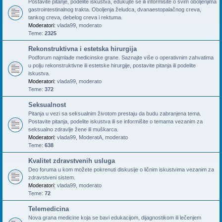
Postavite pitanje, podelite iskustva, edukujte se ili informišite o svim oboljenjima
gastrointestinalnog trakta. Oboljenja želudca, dvanaestopalačnog creva,
tankog creva, debelog creva i rektuma.
Moderatori:
vlada99
,
moderato
Teme:
2325
Rekonstruktivna i estetska hirurgija
Podforum najmlađe medicinske grane. Saznajte više o operativnim zahvatima
u polju rekonstruktivne ili estetske hirurgije, postavite pitanja ili podelite
iskustva.
Moderatori:
vlada99
,
moderato
Teme:
372
Seksualnost
Pitanja u vezi sa seksualnim životom prestaju da budu zabranjena tema.
Postavite pitanja, podelite iskustva ili se informišite o temama vezanim za
seksualno zdravlje žene ili muškarca.
Moderatori:
vlada99
,
ModeratA
,
moderato
Teme:
638
Kvalitet zdravstvenih usluga
Deo foruma u kom možete pokrenuti diskusije o ličnim iskustvima vezanim za
zdravstveni sistem.
Moderatori:
vlada99
,
moderato
Teme:
72
Telemedicina
Nova grana medicine koja se bavi edukacijom, dijagnostikom ili lečenjem