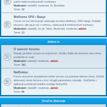
putem telekomunikacionih sredstava
Moderatori:
vlada99
,
moderato
,
Dr Branislav
Teme:
10
Wellness SPA i Banje
Forum za sve informacije i diskusije na temu Wellness, SPA i banja. Podelite
iskustvo, bilo da je reč o odmoru, relaksaciji ili medicinskom tretmanu.
Moderatori:
vlada99
,
mr ph. Silvio
,
ModeratA
,
moderato
,
admin
Teme:
13
doktor.rs
O samom forumu
Pitanja i predlozi vezani za ovaj forum. Ukoliko želite da otvorimo novu temu,
predložite to ovde.
Moderatori:
vlada99
,
moderato
,
admin
Teme:
361
NetDoktor
Forum posvećen besplatnom online servisu za praćenje telesne mase, fizičkih
aktivnosti, nivoa šećera u krvi i drugih parametara zdravlja - NetDoktor i
aplikaciji za Android mobilne uređaje DoktorRS.
Moderatori:
vlada99
,
moderato
,
admin
Teme:
69
Stručne diskusije