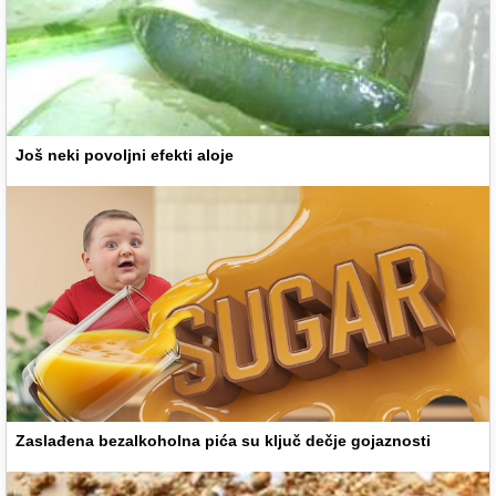
Još neki povoljni efekti aloje
Zaslađena bezalkoholna pića su ključ dečje gojaznosti