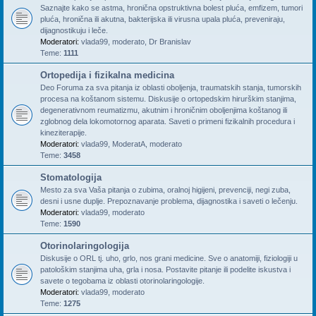
Saznajte kako se astma, hronična opstruktivna bolest pluća, emfizem, tumori
pluća, hronična ili akutna, bakterijska ili virusna upala pluća, preveniraju,
dijagnostikuju i leče.
Moderatori:
vlada99
,
moderato
,
Dr Branislav
Teme:
1111
Ortopedija i fizikalna medicina
Deo Foruma za sva pitanja iz oblasti oboljenja, traumatskih stanja, tumorskih
procesa na koštanom sistemu. Diskusije o ortopedskim hirurškim stanjima,
degenerativnom reumatizmu, akutnim i hroničnim oboljenjima koštanog ili
zglobnog dela lokomotornog aparata. Saveti o primeni fizikalnih procedura i
kineziterapije.
Moderatori:
vlada99
,
ModeratA
,
moderato
Teme:
3458
Stomatologija
Mesto za sva Vaša pitanja o zubima, oralnoj higijeni, prevenciji, negi zuba,
desni i usne duplje. Prepoznavanje problema, dijagnostika i saveti o lečenju.
Moderatori:
vlada99
,
moderato
Teme:
1590
Otorinolaringologija
Diskusije o ORL tj. uho, grlo, nos grani medicine. Sve o anatomiji, fiziologiji u
patološkim stanjima uha, grla i nosa. Postavite pitanje ili podelite iskustva i
savete o tegobama iz oblasti otorinolaringologije.
Moderatori:
vlada99
,
moderato
Teme:
1275