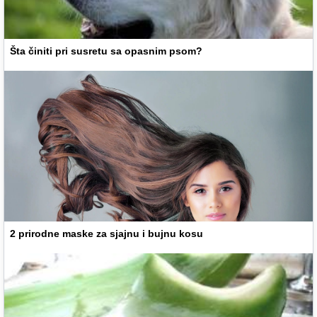
Šta činiti pri susretu sa opasnim psom?
2 prirodne maske za sjajnu i bujnu kosu