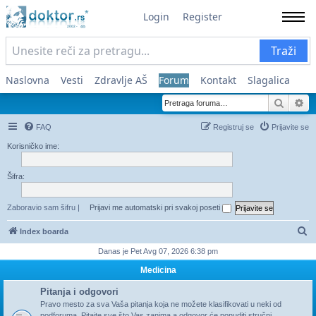
Login
Register
Traži
Naslovna
Vesti
Zdravlje AŠ
Forum
Kontakt
Slagalica
Pretra
Na
FAQ
Registruj se
Prijavite se
Korisničko ime:
Šifra:
Zaboravio sam šifru
|
Prijavi me automatski pri svakoj poseti
Pr
Index boarda
Danas je Pet Avg 07, 2026 6:38 pm
Medicina
Pitanja i odgovori
Pravo mesto za sva Vaša pitanja koja ne možete klasifikovati u neki od
podforuma. Pitajte sve što Vas zanima a odgovor će ponuditi stručni