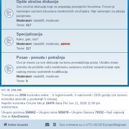
Opšte stručne diskusije
Sve stručne diskusije koje ne pripadaju postojećim forumima. Forum je
namenjen razmeni iskustava medicinskih stručnjaka. Nije namenjen za pitanja
pacijenata.
Moderatori:
vlada99
,
moderato
Teme:
417
Specijalizacija
Kako, gde, sta?
Moderatori:
vlada99
,
moderato
,
admin
Teme:
117
Posao - ponuda i potražnja
Ovo je mesto za sve diskusije na temu pronalaženja posla. Ukoliko imate
potrebu da proširite vašu medicinsku ustanovu možete ostaviti kratak opis
radnog mesta i potrebnih kvalifikacija
Moderatori:
vlada99
,
moderato
Teme:
9
KO JE ONLINE
Trenutno su
2930
korisnika online :: 4 registrovanih, 0 sakrivenih i 2926 gostiju (na osnovu
korisnika aktivniih u poslednjih 5 minuta)
Najviše korisnika OnLine bilo je
16476
dana Pet Jun 12, 2026 11:08 pm
STATISTIKA
Ukupno postova
558602
• Ukupno tema
505678
• Ukupno članova
79332
• Naš najnoviji
član je
AlexDaniely
Index boarda
Sva vremena su u UTC+02:00 Europe/Belgrade