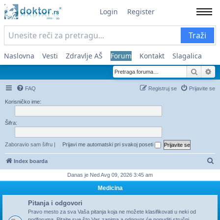
Login
Register
Traži
Naslovna
Vesti
Zdravlje AŠ
Forum
Kontakt
Slagalica
Pretra
Na
FAQ
Registruj se
Prijavite se
Korisničko ime:
Šifra:
Zaboravio sam šifru
|
Prijavi me automatski pri svakoj poseti
Pr
Index boarda
Danas je Ned Avg 09, 2026 3:45 am
Medicina
Pitanja i odgovori
Pravo mesto za sva Vaša pitanja koja ne možete klasifikovati u neki od
podforuma. Pitajte sve što Vas zanima a odgovor će ponuditi stručni