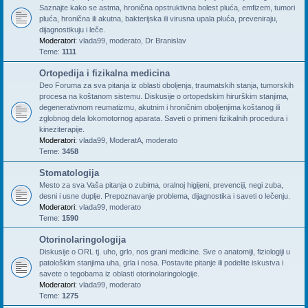
Saznajte kako se astma, hronična opstruktivna bolest pluća, emfizem, tumori
pluća, hronična ili akutna, bakterijska ili virusna upala pluća, preveniraju,
dijagnostikuju i leče.
Moderatori:
vlada99
,
moderato
,
Dr Branislav
Teme:
1111
Ortopedija i fizikalna medicina
Deo Foruma za sva pitanja iz oblasti oboljenja, traumatskih stanja, tumorskih
procesa na koštanom sistemu. Diskusije o ortopedskim hirurškim stanjima,
degenerativnom reumatizmu, akutnim i hroničnim oboljenjima koštanog ili
zglobnog dela lokomotornog aparata. Saveti o primeni fizikalnih procedura i
kineziterapije.
Moderatori:
vlada99
,
ModeratA
,
moderato
Teme:
3458
Stomatologija
Mesto za sva Vaša pitanja o zubima, oralnoj higijeni, prevenciji, negi zuba,
desni i usne duplje. Prepoznavanje problema, dijagnostika i saveti o lečenju.
Moderatori:
vlada99
,
moderato
Teme:
1590
Otorinolaringologija
Diskusije o ORL tj. uho, grlo, nos grani medicine. Sve o anatomiji, fiziologiji u
patološkim stanjima uha, grla i nosa. Postavite pitanje ili podelite iskustva i
savete o tegobama iz oblasti otorinolaringologije.
Moderatori:
vlada99
,
moderato
Teme:
1275