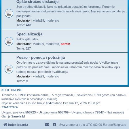
Opšte stručne diskusije
Sve stručne diskusije koje ne pripadaju postojećim forumima. Forum je
namenjen razmeni iskustava medicinskih stručnjaka. Nije namenjen za pitanja
pacijenata.
Moderatori:
vlada99
,
moderato
Teme:
418
Specijalizacija
Kako, gde, sta?
Moderatori:
vlada99
,
moderato
,
admin
Teme:
117
Posao - ponuda i potražnja
Ovo je mesto za sve diskusije na temu pronalaženja posla. Ukoliko imate
potrebu da proširite vašu medicinsku ustanovu možete ostaviti kratak opis
radnog mesta i potrebnih kvalifikacija
Moderatori:
vlada99
,
moderato
Teme:
9
KO JE ONLINE
Trenutno su
1998
korisnika online :: 5 registrovanih, 0 sakrivenih i 1993 gosta (na osnovu
korisnika aktivniih u poslednjih 5 minuta)
Najviše korisnika OnLine bilo je
16476
dana Pet Jun 12, 2026 11:08 pm
STATISTIKA
Ukupno postova
558723
• Ukupno tema
505799
• Ukupno članova
79347
• Naš najnoviji
član je
Sanela M
Index boarda
Sva vremena su u UTC+02:00 Europe/Belgrade