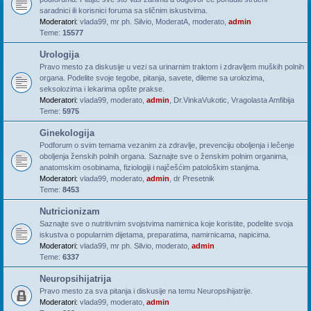
saradnici ili korisnici foruma sa sličnim iskustvima.
Moderatori:
vlada99
,
mr ph. Silvio
,
ModeratA
,
moderato
,
admin
Teme:
15577
Urologija
Pravo mesto za diskusije u vezi sa urinarnim traktom i zdravljem muških polnih
organa. Podelite svoje tegobe, pitanja, savete, dileme sa urolozima,
seksolozima i lekarima opšte prakse.
Moderatori:
vlada99
,
moderato
,
admin
,
Dr.VinkaVukotic
,
Vragolasta Amfibija
Teme:
5975
Ginekologija
Podforum o svim temama vezanim za zdravlje, prevenciju oboljenja i lečenje
oboljenja ženskih polnih organa. Saznajte sve o ženskim polnim organima,
anatomskim osobinama, fiziologiji i najčešćim patološkim stanjima.
Moderatori:
vlada99
,
moderato
,
admin
,
dr Presetnik
Teme:
8453
Nutricionizam
Saznajte sve o nutritivnim svojstvima namirnica koje koristite, podelite svoja
iskustva o popularnim dijetama, preparatima, namirnicama, napicima.
Moderatori:
vlada99
,
mr ph. Silvio
,
moderato
,
admin
Teme:
6337
Neuropsihijatrija
Pravo mesto za sva pitanja i diskusije na temu Neuropsihijatrije.
Moderatori:
vlada99
,
moderato
,
admin