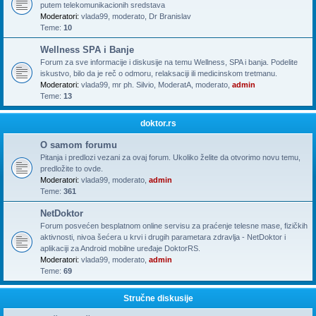
putem telekomunikacionih sredstava
Moderatori:
vlada99
,
moderato
,
Dr Branislav
Teme:
10
Wellness SPA i Banje
Forum za sve informacije i diskusije na temu Wellness, SPA i banja. Podelite
iskustvo, bilo da je reč o odmoru, relaksaciji ili medicinskom tretmanu.
Moderatori:
vlada99
,
mr ph. Silvio
,
ModeratA
,
moderato
,
admin
Teme:
13
doktor.rs
O samom forumu
Pitanja i predlozi vezani za ovaj forum. Ukoliko želite da otvorimo novu temu,
predložite to ovde.
Moderatori:
vlada99
,
moderato
,
admin
Teme:
361
NetDoktor
Forum posvećen besplatnom online servisu za praćenje telesne mase, fizičkih
aktivnosti, nivoa šećera u krvi i drugih parametara zdravlja - NetDoktor i
aplikaciji za Android mobilne uređaje DoktorRS.
Moderatori:
vlada99
,
moderato
,
admin
Teme:
69
Stručne diskusije