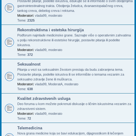
Postavite pitanje, podelite iskustva, edukujte se ili informišite o svim oboljenjima
gastrointestinalnog trakta. Oboljenja želudca, dvanaestopalačnog creva,
tankog creva, debelog creva i rektuma.
Moderatori:
vlada99
,
moderato
Teme:
2325
Rekonstruktivna i estetska hirurgija
Podforum najmlađe medicinske grane. Saznajte više o operativnim zahvatima
u polju rekonstruktivne ili estetske hirurgije, postavite pitanja ili podelite
iskustva.
Moderatori:
vlada99
,
moderato
Teme:
372
Seksualnost
Pitanja u vezi sa seksualnim životom prestaju da budu zabranjena tema.
Postavite pitanja, podelite iskustva ili se informišite o temama vezanim za
seksualno zdravlje žene ili muškarca.
Moderatori:
vlada99
,
ModeratA
,
moderato
Teme:
638
Kvalitet zdravstvenih usluga
Deo foruma u kom možete pokrenuti diskusije o ličnim iskustvima vezanim za
zdravstveni sistem.
Moderatori:
vlada99
,
moderato
Teme:
72
Telemedicina
Nova grana medicine koja se bavi edukacijom, dijagnostikom ili lečenjem