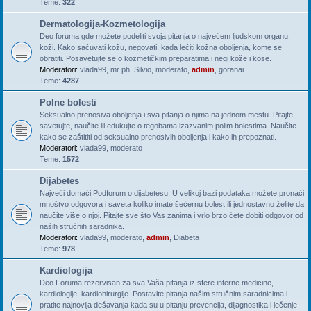
Teme:
322
Dermatologija-Kozmetologija
Deo foruma gde možete podeliti svoja pitanja o najvećem ljudskom organu,
koži. Kako sačuvati kožu, negovati, kada lečiti kožna oboljenja, kome se
obratiti. Posavetujte se o kozmetičkim preparatima i negi kože i kose.
Moderatori:
vlada99
,
mr ph. Silvio
,
moderato
,
admin
,
goranai
Teme:
4287
Polne bolesti
Seksualno prenosiva oboljenja i sva pitanja o njima na jednom mestu. Pitajte,
savetujte, naučite ili edukujte o tegobama izazvanim polim bolestima. Naučite
kako se zaštititi od seksualno prenosivih oboljenja i kako ih prepoznati.
Moderatori:
vlada99
,
moderato
Teme:
1572
Dijabetes
Najveći domaći Podforum o dijabetesu. U velikoj bazi podataka možete pronaći
mnoštvo odgovora i saveta koliko imate šećernu bolest ili jednostavno želite da
naučite više o njoj. Pitajte sve što Vas zanima i vrlo brzo ćete dobiti odgovor od
naših stručnih saradnika.
Moderatori:
vlada99
,
moderato
,
admin
,
Diabeta
Teme:
978
Kardiologija
Deo Foruma rezervisan za sva Vaša pitanja iz sfere interne medicine,
kardiologije, kardiohirurgije. Postavite pitanja našim stručnim saradnicima i
pratite najnovija dešavanja kada su u pitanju prevencija, dijagnostika i lečenje