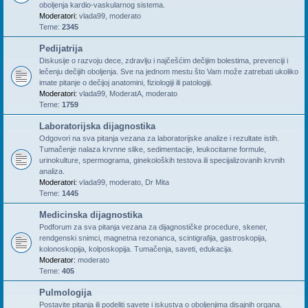
oboljenja kardio-vaskularnog sistema.
Moderatori:
vlada99
,
moderato
Teme:
2345
Pedijatrija
Diskusije o razvoju dece, zdravlju i najčešćim dečijim bolestima, prevenciji i
lečenju dečijih oboljenja. Sve na jednom mestu što Vam može zatrebati ukoliko
imate pitanje o dečijoj anatomini, fiziologiji ili patologiji.
Moderatori:
vlada99
,
ModeratA
,
moderato
Teme:
1759
Laboratorijska dijagnostika
Odgovori na sva pitanja vezana za laboratorijske analize i rezultate istih.
Tumačenje nalaza krvnne slike, sedimentacije, leukocitarne formule,
urinokulture, spermograma, ginekoloških testova ili specijalizovanih krvnih
analiza.
Moderatori:
vlada99
,
moderato
,
Dr Mita
Teme:
1445
Medicinska dijagnostika
Podforum za sva pitanja vezana za dijagnostičke procedure, skener,
rendgenski snimci, magnetna rezonanca, scintigrafija, gastroskopija,
kolonoskopija, kolposkopija. Tumačenja, saveti, edukacija.
Moderator:
moderato
Teme:
405
Pulmologija
Postavite pitanja ili podeliti savete i iskustva o oboljenjima disajnih organa.