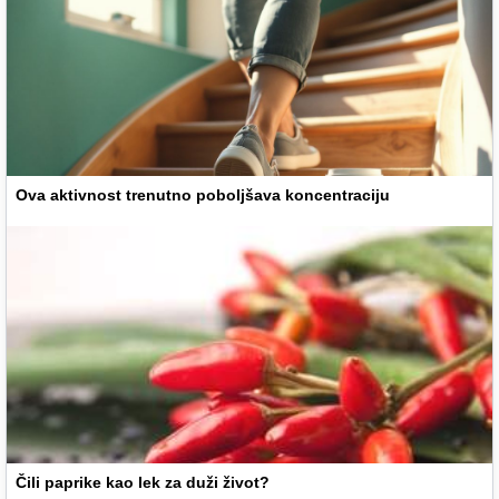
Ova aktivnost trenutno poboljšava koncentraciju
Čili paprike kao lek za duži život?