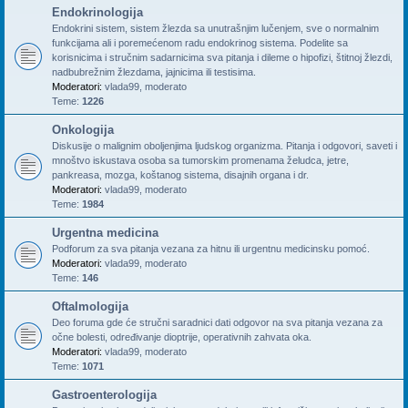
Endokrinologija
Endokrini sistem, sistem žlezda sa unutrašnjim lučenjem, sve o normalnim
funkcijama ali i poremećenom radu endokrinog sistema. Podelite sa
korisnicima i stručnim sadarnicima sva pitanja i dileme o hipofizi, štitnoj žlezdi,
nadbubrežnim žlezdama, jajnicima ili testisima.
Moderatori:
vlada99
,
moderato
Teme:
1226
Onkologija
Diskusije o malignim oboljenjima ljudskog organizma. Pitanja i odgovori, saveti i
mnoštvo iskustava osoba sa tumorskim promenama želudca, jetre,
pankreasa, mozga, koštanog sistema, disajnih organa i dr.
Moderatori:
vlada99
,
moderato
Teme:
1984
Urgentna medicina
Podforum za sva pitanja vezana za hitnu ili urgentnu medicinsku pomoć.
Moderatori:
vlada99
,
moderato
Teme:
146
Oftalmologija
Deo foruma gde će stručni saradnici dati odgovor na sva pitanja vezana za
očne bolesti, određivanje dioptrije, operativnih zahvata oka.
Moderatori:
vlada99
,
moderato
Teme:
1071
Gastroenterologija