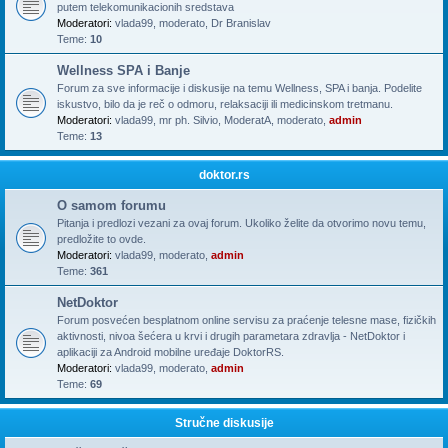
putem telekomunikacionih sredstava
Moderatori:
vlada99
,
moderato
,
Dr Branislav
Teme:
10
Wellness SPA i Banje
Forum za sve informacije i diskusije na temu Wellness, SPA i banja. Podelite
iskustvo, bilo da je reč o odmoru, relaksaciji ili medicinskom tretmanu.
Moderatori:
vlada99
,
mr ph. Silvio
,
ModeratA
,
moderato
,
admin
Teme:
13
doktor.rs
O samom forumu
Pitanja i predlozi vezani za ovaj forum. Ukoliko želite da otvorimo novu temu,
predložite to ovde.
Moderatori:
vlada99
,
moderato
,
admin
Teme:
361
NetDoktor
Forum posvećen besplatnom online servisu za praćenje telesne mase, fizičkih
aktivnosti, nivoa šećera u krvi i drugih parametara zdravlja - NetDoktor i
aplikaciji za Android mobilne uređaje DoktorRS.
Moderatori:
vlada99
,
moderato
,
admin
Teme:
69
Stručne diskusije