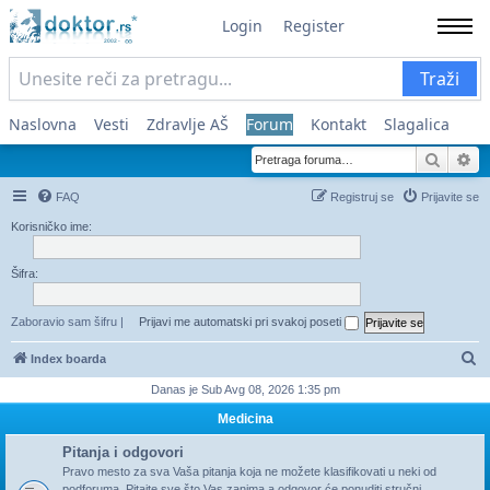
Login
Register
Traži
Naslovna
Vesti
Zdravlje AŠ
Forum
Kontakt
Slagalica
Pretra
Na
FAQ
Registruj se
Prijavite se
Korisničko ime:
Šifra:
Zaboravio sam šifru
|
Prijavi me automatski pri svakoj poseti
Pr
Index boarda
Danas je Sub Avg 08, 2026 1:35 pm
Medicina
Pitanja i odgovori
Pravo mesto za sva Vaša pitanja koja ne možete klasifikovati u neki od
podforuma. Pitajte sve što Vas zanima a odgovor će ponuditi stručni