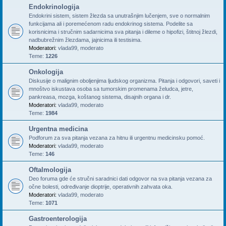
Endokrinologija
Endokrini sistem, sistem žlezda sa unutrašnjim lučenjem, sve o normalnim
funkcijama ali i poremećenom radu endokrinog sistema. Podelite sa
korisnicima i stručnim sadarnicima sva pitanja i dileme o hipofizi, štitnoj žlezdi,
nadbubrežnim žlezdama, jajnicima ili testisima.
Moderatori:
vlada99
,
moderato
Teme:
1226
Onkologija
Diskusije o malignim oboljenjima ljudskog organizma. Pitanja i odgovori, saveti i
mnoštvo iskustava osoba sa tumorskim promenama želudca, jetre,
pankreasa, mozga, koštanog sistema, disajnih organa i dr.
Moderatori:
vlada99
,
moderato
Teme:
1984
Urgentna medicina
Podforum za sva pitanja vezana za hitnu ili urgentnu medicinsku pomoć.
Moderatori:
vlada99
,
moderato
Teme:
146
Oftalmologija
Deo foruma gde će stručni saradnici dati odgovor na sva pitanja vezana za
očne bolesti, određivanje dioptrije, operativnih zahvata oka.
Moderatori:
vlada99
,
moderato
Teme:
1071
Gastroenterologija