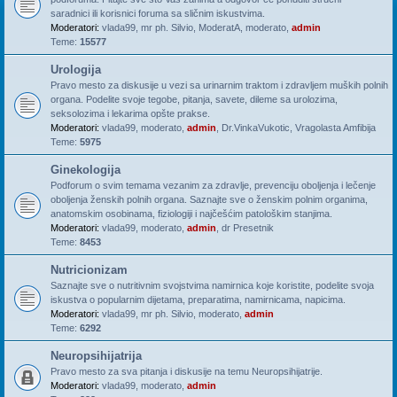
saradnici ili korisnici foruma sa sličnim iskustvima.
Moderatori:
vlada99
,
mr ph. Silvio
,
ModeratA
,
moderato
,
admin
Teme:
15577
Urologija
Pravo mesto za diskusije u vezi sa urinarnim traktom i zdravljem muških polnih
organa. Podelite svoje tegobe, pitanja, savete, dileme sa urolozima,
seksolozima i lekarima opšte prakse.
Moderatori:
vlada99
,
moderato
,
admin
,
Dr.VinkaVukotic
,
Vragolasta Amfibija
Teme:
5975
Ginekologija
Podforum o svim temama vezanim za zdravlje, prevenciju oboljenja i lečenje
oboljenja ženskih polnih organa. Saznajte sve o ženskim polnim organima,
anatomskim osobinama, fiziologiji i najčešćim patološkim stanjima.
Moderatori:
vlada99
,
moderato
,
admin
,
dr Presetnik
Teme:
8453
Nutricionizam
Saznajte sve o nutritivnim svojstvima namirnica koje koristite, podelite svoja
iskustva o popularnim dijetama, preparatima, namirnicama, napicima.
Moderatori:
vlada99
,
mr ph. Silvio
,
moderato
,
admin
Teme:
6292
Neuropsihijatrija
Pravo mesto za sva pitanja i diskusije na temu Neuropsihijatrije.
Moderatori:
vlada99
,
moderato
,
admin