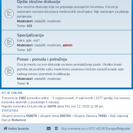
Opšte stručne diskusije
Sve stručne diskusije koje ne pripadaju postojećim forumima. Forum je
namenjen razmeni iskustava medicinskih stručnjaka. Nije namenjen za pitanja
pacijenata.
Moderatori:
vlada99
,
moderato
Teme:
418
Specijalizacija
Kako, gde, sta?
Moderatori:
vlada99
,
moderato
,
admin
Teme:
117
Posao - ponuda i potražnja
Ovo je mesto za sve diskusije na temu pronalaženja posla. Ukoliko imate
potrebu da proširite vašu medicinsku ustanovu možete ostaviti kratak opis
radnog mesta i potrebnih kvalifikacija
Moderatori:
vlada99
,
moderato
Teme:
9
KO JE ONLINE
Trenutno je
2382
korisnika online :: 5 registrovanih, 0 sakrivenih i 2377 gostiju (na osnovu
korisnika aktivniih u poslednjih 5 minuta)
Najviše korisnika OnLine bilo je
16476
dana Pet Jun 12, 2026 11:08 pm
STATISTIKA
Ukupno postova
558678
• Ukupno tema
505754
• Ukupno članova
79341
• Naš najnoviji
član je
Roberost
Index boarda
Sva vremena su u UTC+02:00 Europe/Belgrade