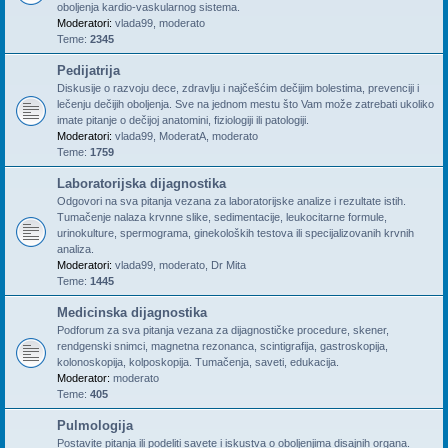
oboljenja kardio-vaskularnog sistema.
Moderatori:
vlada99
,
moderato
Teme:
2345
Pedijatrija
Diskusije o razvoju dece, zdravlju i najčešćim dečijim bolestima, prevenciji i
lečenju dečijih oboljenja. Sve na jednom mestu što Vam može zatrebati ukoliko
imate pitanje o dečijoj anatomini, fiziologiji ili patologiji.
Moderatori:
vlada99
,
ModeratA
,
moderato
Teme:
1759
Laboratorijska dijagnostika
Odgovori na sva pitanja vezana za laboratorijske analize i rezultate istih.
Tumačenje nalaza krvnne slike, sedimentacije, leukocitarne formule,
urinokulture, spermograma, ginekoloških testova ili specijalizovanih krvnih
analiza.
Moderatori:
vlada99
,
moderato
,
Dr Mita
Teme:
1445
Medicinska dijagnostika
Podforum za sva pitanja vezana za dijagnostičke procedure, skener,
rendgenski snimci, magnetna rezonanca, scintigrafija, gastroskopija,
kolonoskopija, kolposkopija. Tumačenja, saveti, edukacija.
Moderator:
moderato
Teme:
405
Pulmologija
Postavite pitanja ili podeliti savete i iskustva o oboljenjima disajnih organa.