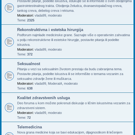
Postavite pitanje, podelite iskustva, edukujte se ili informišite o svim oboljenjima
gastrointestinalnog trakta. Oboljenja želudca, dvanaestopalačnog creva,
tankog creva, debelog creva i rektuma.
Moderatori:
vlada99
,
moderato
Teme:
2325
Rekonstruktivna i estetska hirurgija
Podforum najmlađe medicinske grane. Saznajte više o operativnim zahvatima
u polju rekonstruktivne ili estetske hirurgije, postavite pitanja ili podelite
iskustva.
Moderatori:
vlada99
,
moderato
Teme:
372
Seksualnost
Pitanja u vezi sa seksualnim životom prestaju da budu zabranjena tema.
Postavite pitanja, podelite iskustva ili se informišite o temama vezanim za
seksualno zdravlje žene ili muškarca.
Moderatori:
vlada99
,
ModeratA
,
moderato
Teme:
638
Kvalitet zdravstvenih usluga
Deo foruma u kom možete pokrenuti diskusije o ličnim iskustvima vezanim za
zdravstveni sistem.
Moderatori:
vlada99
,
moderato
Teme:
72
Telemedicina
Nova grana medicine koja se bavi edukacijom, dijagnostikom ili lečenjem