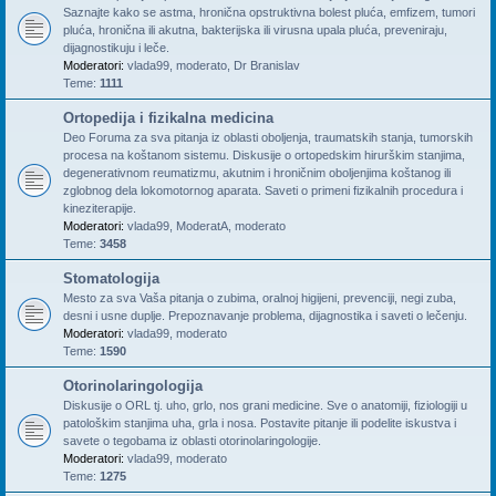
Saznajte kako se astma, hronična opstruktivna bolest pluća, emfizem, tumori
pluća, hronična ili akutna, bakterijska ili virusna upala pluća, preveniraju,
dijagnostikuju i leče.
Moderatori:
vlada99
,
moderato
,
Dr Branislav
Teme:
1111
Ortopedija i fizikalna medicina
Deo Foruma za sva pitanja iz oblasti oboljenja, traumatskih stanja, tumorskih
procesa na koštanom sistemu. Diskusije o ortopedskim hirurškim stanjima,
degenerativnom reumatizmu, akutnim i hroničnim oboljenjima koštanog ili
zglobnog dela lokomotornog aparata. Saveti o primeni fizikalnih procedura i
kineziterapije.
Moderatori:
vlada99
,
ModeratA
,
moderato
Teme:
3458
Stomatologija
Mesto za sva Vaša pitanja o zubima, oralnoj higijeni, prevenciji, negi zuba,
desni i usne duplje. Prepoznavanje problema, dijagnostika i saveti o lečenju.
Moderatori:
vlada99
,
moderato
Teme:
1590
Otorinolaringologija
Diskusije o ORL tj. uho, grlo, nos grani medicine. Sve o anatomiji, fiziologiji u
patološkim stanjima uha, grla i nosa. Postavite pitanje ili podelite iskustva i
savete o tegobama iz oblasti otorinolaringologije.
Moderatori:
vlada99
,
moderato
Teme:
1275