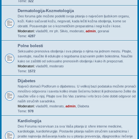
Teme:
322
Dermatologija-Kozmetologija
Deo foruma gde možete podeliti svoja pitanja o najvećem ljudskom organu,
koži. Kako sačuvati kožu, negovati, kada lečiti kožna oboljenja, kome se
obratiti. Posavetujte se o kozmetičkim preparatima i negi kože i kose.
Moderatori:
vlada99
,
mr ph. Silvio
,
moderato
,
admin
,
goranai
Teme:
4287
Polne bolesti
Seksualno prenosiva oboljenja i sva pitanja o njima na jednom mestu. Pitajte,
savetujte, naučite ili edukujte o tegobama izazvanim polim bolestima. Naučite
kako se zaštititi od seksualno prenosivih oboljenja i kako ih prepoznati.
Moderatori:
vlada99
,
moderato
Teme:
1572
Dijabetes
Najveći domaći Podforum o dijabetesu. U velikoj bazi podataka možete pronaći
mnoštvo odgovora i saveta koliko imate šećernu bolest ili jednostavno želite da
naučite više o njoj. Pitajte sve što Vas zanima i vrlo brzo ćete dobiti odgovor od
naših stručnih saradnika.
Moderatori:
vlada99
,
moderato
,
admin
,
Diabeta
Teme:
978
Kardiologija
Deo Foruma rezervisan za sva Vaša pitanja iz sfere interne medicine,
kardiologije, kardiohirurgije. Postavite pitanja našim stručnim saradnicima i
pratite najnovija dešavanja kada su u pitanju prevencija, dijagnostika i lečenje