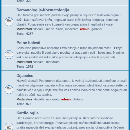
Teme:
322
Dermatologija-Kozmetologija
Deo foruma gde možete podeliti svoja pitanja o najvećem ljudskom organu,
koži. Kako sačuvati kožu, negovati, kada lečiti kožna oboljenja, kome se
obratiti. Posavetujte se o kozmetičkim preparatima i negi kože i kose.
Moderatori:
vlada99
,
mr ph. Silvio
,
moderato
,
admin
,
goranai
Teme:
4287
Polne bolesti
Seksualno prenosiva oboljenja i sva pitanja o njima na jednom mestu. Pitajte,
savetujte, naučite ili edukujte o tegobama izazvanim polim bolestima. Naučite
kako se zaštititi od seksualno prenosivih oboljenja i kako ih prepoznati.
Moderatori:
vlada99
,
moderato
Teme:
1572
Dijabetes
Najveći domaći Podforum o dijabetesu. U velikoj bazi podataka možete pronaći
mnoštvo odgovora i saveta koliko imate šećernu bolest ili jednostavno želite da
naučite više o njoj. Pitajte sve što Vas zanima i vrlo brzo ćete dobiti odgovor od
naših stručnih saradnika.
Moderatori:
vlada99
,
moderato
,
admin
,
Diabeta
Teme:
978
Kardiologija
Deo Foruma rezervisan za sva Vaša pitanja iz sfere interne medicine,
kardiologije, kardiohirurgije. Postavite pitanja našim stručnim saradnicima i
pratite najnovija dešavanja kada su u pitanju prevencija, dijagnostika i lečenje