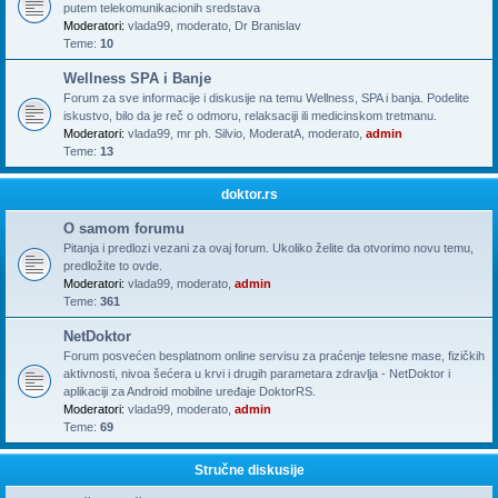
putem telekomunikacionih sredstava
Moderatori:
vlada99
,
moderato
,
Dr Branislav
Teme:
10
Wellness SPA i Banje
Forum za sve informacije i diskusije na temu Wellness, SPA i banja. Podelite
iskustvo, bilo da je reč o odmoru, relaksaciji ili medicinskom tretmanu.
Moderatori:
vlada99
,
mr ph. Silvio
,
ModeratA
,
moderato
,
admin
Teme:
13
doktor.rs
O samom forumu
Pitanja i predlozi vezani za ovaj forum. Ukoliko želite da otvorimo novu temu,
predložite to ovde.
Moderatori:
vlada99
,
moderato
,
admin
Teme:
361
NetDoktor
Forum posvećen besplatnom online servisu za praćenje telesne mase, fizičkih
aktivnosti, nivoa šećera u krvi i drugih parametara zdravlja - NetDoktor i
aplikaciji za Android mobilne uređaje DoktorRS.
Moderatori:
vlada99
,
moderato
,
admin
Teme:
69
Stručne diskusije