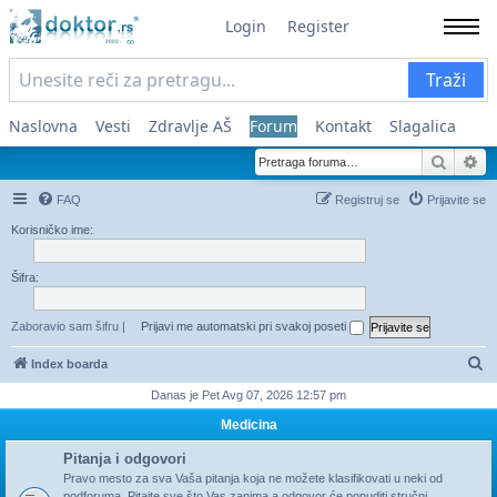
Login
Register
Traži
Naslovna
Vesti
Zdravlje AŠ
Forum
Kontakt
Slagalica
Pretra
Na
FAQ
Registruj se
Prijavite se
Korisničko ime:
Šifra:
Zaboravio sam šifru
|
Prijavi me automatski pri svakoj poseti
Pr
Index boarda
Danas je Pet Avg 07, 2026 12:57 pm
Medicina
Pitanja i odgovori
Pravo mesto za sva Vaša pitanja koja ne možete klasifikovati u neki od
podforuma. Pitajte sve što Vas zanima a odgovor će ponuditi stručni