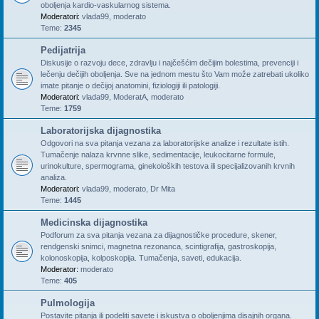
oboljenja kardio-vaskularnog sistema.
Moderatori:
vlada99
,
moderato
Teme:
2345
Pedijatrija
Diskusije o razvoju dece, zdravlju i najčešćim dečijim bolestima, prevenciji i
lečenju dečijih oboljenja. Sve na jednom mestu što Vam može zatrebati ukoliko
imate pitanje o dečijoj anatomini, fiziologiji ili patologiji.
Moderatori:
vlada99
,
ModeratA
,
moderato
Teme:
1759
Laboratorijska dijagnostika
Odgovori na sva pitanja vezana za laboratorijske analize i rezultate istih.
Tumačenje nalaza krvnne slike, sedimentacije, leukocitarne formule,
urinokulture, spermograma, ginekoloških testova ili specijalizovanih krvnih
analiza.
Moderatori:
vlada99
,
moderato
,
Dr Mita
Teme:
1445
Medicinska dijagnostika
Podforum za sva pitanja vezana za dijagnostičke procedure, skener,
rendgenski snimci, magnetna rezonanca, scintigrafija, gastroskopija,
kolonoskopija, kolposkopija. Tumačenja, saveti, edukacija.
Moderator:
moderato
Teme:
405
Pulmologija
Postavite pitanja ili podeliti savete i iskustva o oboljenjima disajnih organa.