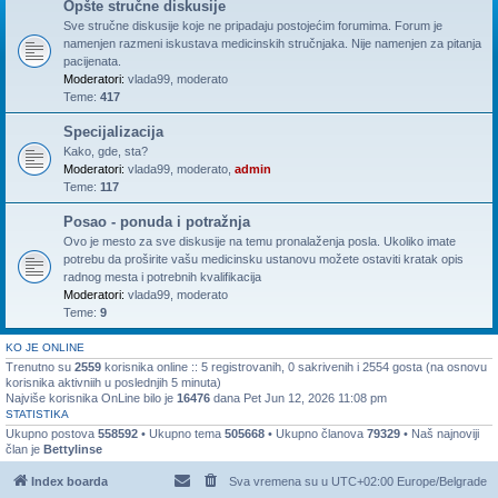
Opšte stručne diskusije
Sve stručne diskusije koje ne pripadaju postojećim forumima. Forum je
namenjen razmeni iskustava medicinskih stručnjaka. Nije namenjen za pitanja
pacijenata.
Moderatori:
vlada99
,
moderato
Teme:
417
Specijalizacija
Kako, gde, sta?
Moderatori:
vlada99
,
moderato
,
admin
Teme:
117
Posao - ponuda i potražnja
Ovo je mesto za sve diskusije na temu pronalaženja posla. Ukoliko imate
potrebu da proširite vašu medicinsku ustanovu možete ostaviti kratak opis
radnog mesta i potrebnih kvalifikacija
Moderatori:
vlada99
,
moderato
Teme:
9
KO JE ONLINE
Trenutno su
2559
korisnika online :: 5 registrovanih, 0 sakrivenih i 2554 gosta (na osnovu
korisnika aktivniih u poslednjih 5 minuta)
Najviše korisnika OnLine bilo je
16476
dana Pet Jun 12, 2026 11:08 pm
STATISTIKA
Ukupno postova
558592
• Ukupno tema
505668
• Ukupno članova
79329
• Naš najnoviji
član je
Bettylinse
Index boarda
Sva vremena su u UTC+02:00 Europe/Belgrade