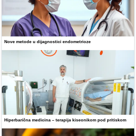
Nove metode u dijagnostici endometrioze
Hiperbarična medicina – terapija kiseonikom pod pritiskom