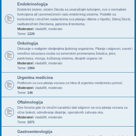
Endokrinologija
Endokrini sistem, sistem žlezda sa unutrašnjim lučenjem, sve o normalnim
funkcijama ali i poremećenom radu endokrinog sistema. Podelite sa
korisnicima i stručnim sadarnicima sva pitanja i dileme o hipofizi, štitnoj žlezdi,
nadbubrežnim žlezdama, jajnicima ili testisima.
Moderatori:
vlada99
,
moderato
Teme:
1226
Onkologija
Diskusije o malignim oboljenjima ljudskog organizma. Pitanja i odgovori, saveti i
mnoštvo iskustava osoba sa tumorskim promenama želudca, jetre,
pankreasa, mozga, koštanog sistema, disajnih organa i dr.
Moderatori:
vlada99
,
moderato
Teme:
1984
Urgentna medicina
Podforum za sva pitanja vezana za hitnu ili urgentnu medicinsku pomoć.
Moderatori:
vlada99
,
moderato
Teme:
146
Oftalmologija
Deo foruma gde će stručni saradnici dati odgovor na sva pitanja vezana za
očne bolesti, određivanje dioptrije, operativnih zahvata oka.
Moderatori:
vlada99
,
moderato
Teme:
1071
Gastroenterologija