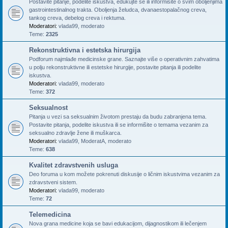
Postavite pitanje, podelite iskustva, edukujte se ili informišite o svim oboljenjima
gastrointestinalnog trakta. Oboljenja želudca, dvanaestopalačnog creva,
tankog creva, debelog creva i rektuma.
Moderatori:
vlada99
,
moderato
Teme:
2325
Rekonstruktivna i estetska hirurgija
Podforum najmlađe medicinske grane. Saznajte više o operativnim zahvatima
u polju rekonstruktivne ili estetske hirurgije, postavite pitanja ili podelite
iskustva.
Moderatori:
vlada99
,
moderato
Teme:
372
Seksualnost
Pitanja u vezi sa seksualnim životom prestaju da budu zabranjena tema.
Postavite pitanja, podelite iskustva ili se informišite o temama vezanim za
seksualno zdravlje žene ili muškarca.
Moderatori:
vlada99
,
ModeratA
,
moderato
Teme:
638
Kvalitet zdravstvenih usluga
Deo foruma u kom možete pokrenuti diskusije o ličnim iskustvima vezanim za
zdravstveni sistem.
Moderatori:
vlada99
,
moderato
Teme:
72
Telemedicina
Nova grana medicine koja se bavi edukacijom, dijagnostikom ili lečenjem