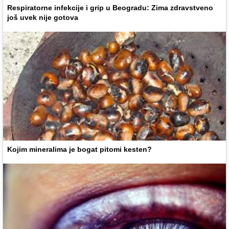
Respiratorne infekcije i grip u Beogradu: Zima zdravstveno
još uvek nije gotova
Kojim mineralima je bogat pitomi kesten?