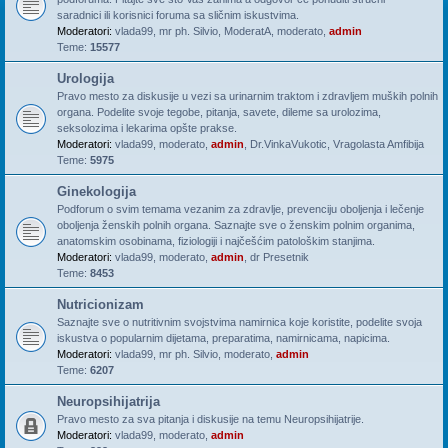
saradnici ili korisnici foruma sa sličnim iskustvima.
Moderatori:
vlada99
,
mr ph. Silvio
,
ModeratA
,
moderato
,
admin
Teme:
15577
Urologija
Pravo mesto za diskusije u vezi sa urinarnim traktom i zdravljem muških polnih
organa. Podelite svoje tegobe, pitanja, savete, dileme sa urolozima,
seksolozima i lekarima opšte prakse.
Moderatori:
vlada99
,
moderato
,
admin
,
Dr.VinkaVukotic
,
Vragolasta Amfibija
Teme:
5975
Ginekologija
Podforum o svim temama vezanim za zdravlje, prevenciju oboljenja i lečenje
oboljenja ženskih polnih organa. Saznajte sve o ženskim polnim organima,
anatomskim osobinama, fiziologiji i najčešćim patološkim stanjima.
Moderatori:
vlada99
,
moderato
,
admin
,
dr Presetnik
Teme:
8453
Nutricionizam
Saznajte sve o nutritivnim svojstvima namirnica koje koristite, podelite svoja
iskustva o popularnim dijetama, preparatima, namirnicama, napicima.
Moderatori:
vlada99
,
mr ph. Silvio
,
moderato
,
admin
Teme:
6207
Neuropsihijatrija
Pravo mesto za sva pitanja i diskusije na temu Neuropsihijatrije.
Moderatori:
vlada99
,
moderato
,
admin