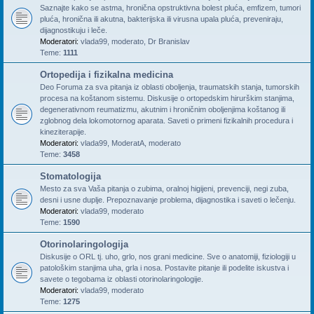
Saznajte kako se astma, hronična opstruktivna bolest pluća, emfizem, tumori
pluća, hronična ili akutna, bakterijska ili virusna upala pluća, preveniraju,
dijagnostikuju i leče.
Moderatori:
vlada99
,
moderato
,
Dr Branislav
Teme:
1111
Ortopedija i fizikalna medicina
Deo Foruma za sva pitanja iz oblasti oboljenja, traumatskih stanja, tumorskih
procesa na koštanom sistemu. Diskusije o ortopedskim hirurškim stanjima,
degenerativnom reumatizmu, akutnim i hroničnim oboljenjima koštanog ili
zglobnog dela lokomotornog aparata. Saveti o primeni fizikalnih procedura i
kineziterapije.
Moderatori:
vlada99
,
ModeratA
,
moderato
Teme:
3458
Stomatologija
Mesto za sva Vaša pitanja o zubima, oralnoj higijeni, prevenciji, negi zuba,
desni i usne duplje. Prepoznavanje problema, dijagnostika i saveti o lečenju.
Moderatori:
vlada99
,
moderato
Teme:
1590
Otorinolaringologija
Diskusije o ORL tj. uho, grlo, nos grani medicine. Sve o anatomiji, fiziologiji u
patološkim stanjima uha, grla i nosa. Postavite pitanje ili podelite iskustva i
savete o tegobama iz oblasti otorinolaringologije.
Moderatori:
vlada99
,
moderato
Teme:
1275