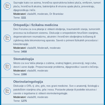
Saznajte kako se astma, hronična opstruktivna bolest pluća, emfizem, tumori
pluća, hronična ili akutna, bakterijska ili virusna upala pluća, preveniraju,
dijagnostikuju i leče.
Moderatori:
vlada99
,
moderato
,
Dr Branislav
Teme:
1111
Ortopedija i fizikalna medicina
Deo Foruma za sva pitanja iz oblasti oboljenja, traumatskih stanja, tumorskih
procesa na koštanom sistemu. Diskusije o ortopedskim hirurškim stanjima,
degenerativnom reumatizmu, akutnim i hroničnim oboljenjima koštanog ili
zglobnog dela lokomotornog aparata. Saveti o primeni fizikalnih procedura i
kineziterapije.
Moderatori:
vlada99
,
ModeratA
,
moderato
Teme:
3458
Stomatologija
Mesto za sva Vaša pitanja o zubima, oralnoj higijeni, prevenciji, negi zuba,
desni i usne duplje. Prepoznavanje problema, dijagnostika i saveti o lečenju.
Moderatori:
vlada99
,
moderato
Teme:
1590
Otorinolaringologija
Diskusije o ORL tj. uho, grlo, nos grani medicine. Sve o anatomiji, fiziologiji u
patološkim stanjima uha, grla i nosa. Postavite pitanje ili podelite iskustva i
savete o tegobama iz oblasti otorinolaringologije.
Moderatori:
vlada99
,
moderato
Teme:
1275