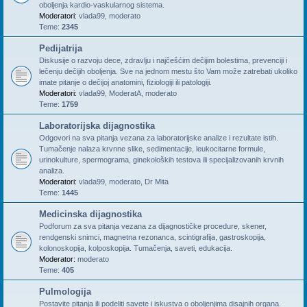
oboljenja kardio-vaskularnog sistema.
Moderatori:
vlada99
,
moderato
Teme:
2345
Pedijatrija
Diskusije o razvoju dece, zdravlju i najčešćim dečijim bolestima, prevenciji i
lečenju dečijih oboljenja. Sve na jednom mestu što Vam može zatrebati ukoliko
imate pitanje o dečijoj anatomini, fiziologiji ili patologiji.
Moderatori:
vlada99
,
ModeratA
,
moderato
Teme:
1759
Laboratorijska dijagnostika
Odgovori na sva pitanja vezana za laboratorijske analize i rezultate istih.
Tumačenje nalaza krvnne slike, sedimentacije, leukocitarne formule,
urinokulture, spermograma, ginekoloških testova ili specijalizovanih krvnih
analiza.
Moderatori:
vlada99
,
moderato
,
Dr Mita
Teme:
1445
Medicinska dijagnostika
Podforum za sva pitanja vezana za dijagnostičke procedure, skener,
rendgenski snimci, magnetna rezonanca, scintigrafija, gastroskopija,
kolonoskopija, kolposkopija. Tumačenja, saveti, edukacija.
Moderator:
moderato
Teme:
405
Pulmologija
Postavite pitanja ili podeliti savete i iskustva o oboljenjima disajnih organa.