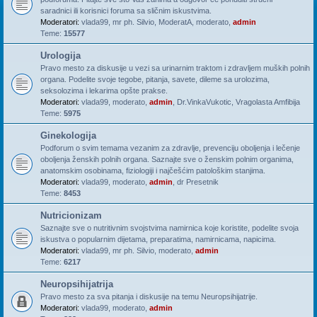
saradnici ili korisnici foruma sa sličnim iskustvima.
Moderatori:
vlada99
,
mr ph. Silvio
,
ModeratA
,
moderato
,
admin
Teme:
15577
Urologija
Pravo mesto za diskusije u vezi sa urinarnim traktom i zdravljem muških polnih
organa. Podelite svoje tegobe, pitanja, savete, dileme sa urolozima,
seksolozima i lekarima opšte prakse.
Moderatori:
vlada99
,
moderato
,
admin
,
Dr.VinkaVukotic
,
Vragolasta Amfibija
Teme:
5975
Ginekologija
Podforum o svim temama vezanim za zdravlje, prevenciju oboljenja i lečenje
oboljenja ženskih polnih organa. Saznajte sve o ženskim polnim organima,
anatomskim osobinama, fiziologiji i najčešćim patološkim stanjima.
Moderatori:
vlada99
,
moderato
,
admin
,
dr Presetnik
Teme:
8453
Nutricionizam
Saznajte sve o nutritivnim svojstvima namirnica koje koristite, podelite svoja
iskustva o popularnim dijetama, preparatima, namirnicama, napicima.
Moderatori:
vlada99
,
mr ph. Silvio
,
moderato
,
admin
Teme:
6217
Neuropsihijatrija
Pravo mesto za sva pitanja i diskusije na temu Neuropsihijatrije.
Moderatori:
vlada99
,
moderato
,
admin