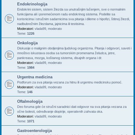
Endokrinologija
Endokrini sistem, sistem žlezda sa unutrašnjim lučenjem, sve o normalnim
funkcijama ali i poremećenom radu endokrinog sistema. Podelite sa
korisnicima i stručnim sadarnicima sva pitanja i dileme o hipofizi, štitnoj žlezdi,
nadbubrežnim žlezdama, jajnicima ili testisima.
Moderatori:
vlada99
,
moderato
Teme:
1226
Onkologija
Diskusije o malignim oboljenjima ljudskog organizma. Pitanja i odgovori, saveti i
mnoštvo iskustava osoba sa tumorskim promenama želudca, jetre,
pankreasa, mozga, koštanog sistema, disajnih organa i dr.
Moderatori:
vlada99
,
moderato
Teme:
1984
Urgentna medicina
Podforum za sva pitanja vezana za hitnu ili urgentnu medicinsku pomoć.
Moderatori:
vlada99
,
moderato
Teme:
146
Oftalmologija
Deo foruma gde će stručni saradnici dati odgovor na sva pitanja vezana za
očne bolesti, određivanje dioptrije, operativnih zahvata oka.
Moderatori:
vlada99
,
moderato
Teme:
1071
Gastroenterologija