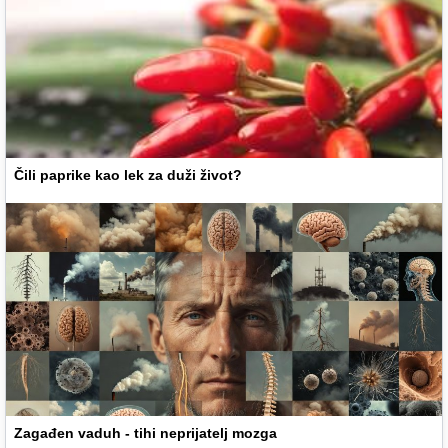
Čili paprike kao lek za duži život?
Zagađen vaduh - tihi neprijatelj mozga