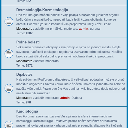
Teme:
322
Dermatologija-Kozmetologija
Deo foruma gde možete podeliti svoja pitanja o najvećem ljudskom organu,
koži. Kako sačuvati kožu, negovati, kada lečiti kožna oboljenja, kome se
obratiti. Posavetujte se o kozmetičkim preparatima i negi kože i kose.
Moderatori:
vlada99
,
mr ph. Silvio
,
moderato
,
admin
,
goranai
Teme:
4287
Polne bolesti
Seksualno prenosiva oboljenja i sva pitanja o njima na jednom mestu. Pitajte,
savetujte, naučite ili edukujte o tegobama izazvanim polim bolestima. Naučite
kako se zaštititi od seksualno prenosivih oboljenja i kako ih prepoznati.
Moderatori:
vlada99
,
moderato
Teme:
1572
Dijabetes
Najveći domaći Podforum o dijabetesu. U velikoj bazi podataka možete pronaći
mnoštvo odgovora i saveta koliko imate šećernu bolest ili jednostavno želite da
naučite više o njoj. Pitajte sve što Vas zanima i vrlo brzo ćete dobiti odgovor od
naših stručnih saradnika.
Moderatori:
vlada99
,
moderato
,
admin
,
Diabeta
Teme:
978
Kardiologija
Deo Foruma rezervisan za sva Vaša pitanja iz sfere interne medicine,
kardiologije, kardiohirurgije. Postavite pitanja našim stručnim saradnicima i
pratite najnovija dešavanja kada su u pitanju prevencija, dijagnostika i lečenje