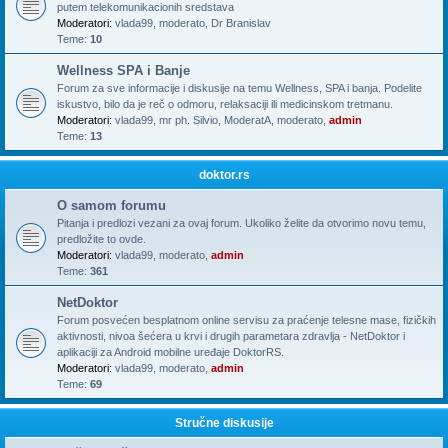
putem telekomunikacionih sredstava
Moderatori:
vlada99
,
moderato
,
Dr Branislav
Teme:
10
Wellness SPA i Banje
Forum za sve informacije i diskusije na temu Wellness, SPA i banja. Podelite
iskustvo, bilo da je reč o odmoru, relaksaciji ili medicinskom tretmanu.
Moderatori:
vlada99
,
mr ph. Silvio
,
ModeratA
,
moderato
,
admin
Teme:
13
doktor.rs
O samom forumu
Pitanja i predlozi vezani za ovaj forum. Ukoliko želite da otvorimo novu temu,
predložite to ovde.
Moderatori:
vlada99
,
moderato
,
admin
Teme:
361
NetDoktor
Forum posvećen besplatnom online servisu za praćenje telesne mase, fizičkih
aktivnosti, nivoa šećera u krvi i drugih parametara zdravlja - NetDoktor i
aplikaciji za Android mobilne uređaje DoktorRS.
Moderatori:
vlada99
,
moderato
,
admin
Teme:
69
Stručne diskusije