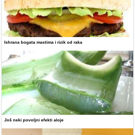
Ishrana bogata mastima i rizik od raka
Još neki povoljni efekti aloje