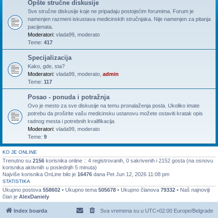
Opšte stručne diskusije
Sve stručne diskusije koje ne pripadaju postojećim forumima. Forum je
namenjen razmeni iskustava medicinskih stručnjaka. Nije namenjen za pitanja
pacijenata.
Moderatori:
vlada99
,
moderato
Teme:
417
Specijalizacija
Kako, gde, sta?
Moderatori:
vlada99
,
moderato
,
admin
Teme:
117
Posao - ponuda i potražnja
Ovo je mesto za sve diskusije na temu pronalaženja posla. Ukoliko imate
potrebu da proširite vašu medicinsku ustanovu možete ostaviti kratak opis
radnog mesta i potrebnih kvalifikacija
Moderatori:
vlada99
,
moderato
Teme:
9
KO JE ONLINE
Trenutno su
2156
korisnika online :: 4 registrovanih, 0 sakrivenih i 2152 gosta (na osnovu
korisnika aktivniih u poslednjih 5 minuta)
Najviše korisnika OnLine bilo je
16476
dana Pet Jun 12, 2026 11:08 pm
STATISTIKA
Ukupno postova
558602
• Ukupno tema
505678
• Ukupno članova
79332
• Naš najnoviji
član je
AlexDaniely
Index boarda
Sva vremena su u UTC+02:00 Europe/Belgrade