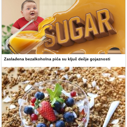
Zaslađena bezalkoholna pića su ključ dečje gojaznosti