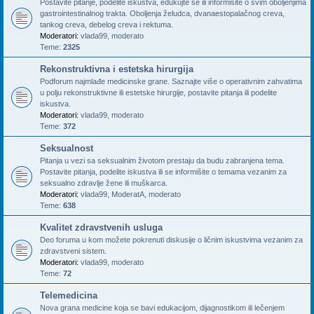
Postavite pitanje, podelite iskustva, edukujte se ili informišite o svim oboljenjima
gastrointestinalnog trakta. Oboljenja želudca, dvanaestopalačnog creva,
tankog creva, debelog creva i rektuma.
Moderatori:
vlada99
,
moderato
Teme:
2325
Rekonstruktivna i estetska hirurgija
Podforum najmlađe medicinske grane. Saznajte više o operativnim zahvatima
u polju rekonstruktivne ili estetske hirurgije, postavite pitanja ili podelite
iskustva.
Moderatori:
vlada99
,
moderato
Teme:
372
Seksualnost
Pitanja u vezi sa seksualnim životom prestaju da budu zabranjena tema.
Postavite pitanja, podelite iskustva ili se informišite o temama vezanim za
seksualno zdravlje žene ili muškarca.
Moderatori:
vlada99
,
ModeratA
,
moderato
Teme:
638
Kvalitet zdravstvenih usluga
Deo foruma u kom možete pokrenuti diskusije o ličnim iskustvima vezanim za
zdravstveni sistem.
Moderatori:
vlada99
,
moderato
Teme:
72
Telemedicina
Nova grana medicine koja se bavi edukacijom, dijagnostikom ili lečenjem