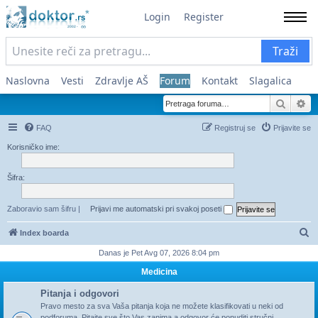
Login
Register
Traži
Naslovna
Vesti
Zdravlje AŠ
Forum
Kontakt
Slagalica
Pretra
Na
FAQ
Registruj se
Prijavite se
Korisničko ime:
Šifra:
Zaboravio sam šifru
|
Prijavi me automatski pri svakoj poseti
Pr
Index boarda
Danas je Pet Avg 07, 2026 8:04 pm
Medicina
Pitanja i odgovori
Pravo mesto za sva Vaša pitanja koja ne možete klasifikovati u neki od
podforuma. Pitajte sve što Vas zanima a odgovor će ponuditi stručni