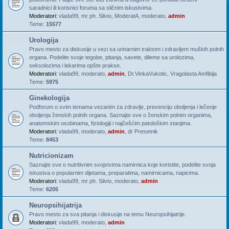
saradnici ili korisnici foruma sa sličnim iskustvima.
Moderatori:
vlada99
,
mr ph. Silvio
,
ModeratA
,
moderato
,
admin
Teme:
15577
Urologija
Pravo mesto za diskusije u vezi sa urinarnim traktom i zdravljem muških polnih
organa. Podelite svoje tegobe, pitanja, savete, dileme sa urolozima,
seksolozima i lekarima opšte prakse.
Moderatori:
vlada99
,
moderato
,
admin
,
Dr.VinkaVukotic
,
Vragolasta Amfibija
Teme:
5975
Ginekologija
Podforum o svim temama vezanim za zdravlje, prevenciju oboljenja i lečenje
oboljenja ženskih polnih organa. Saznajte sve o ženskim polnim organima,
anatomskim osobinama, fiziologiji i najčešćim patološkim stanjima.
Moderatori:
vlada99
,
moderato
,
admin
,
dr Presetnik
Teme:
8453
Nutricionizam
Saznajte sve o nutritivnim svojstvima namirnica koje koristite, podelite svoja
iskustva o popularnim dijetama, preparatima, namirnicama, napicima.
Moderatori:
vlada99
,
mr ph. Silvio
,
moderato
,
admin
Teme:
6205
Neuropsihijatrija
Pravo mesto za sva pitanja i diskusije na temu Neuropsihijatrije.
Moderatori:
vlada99
,
moderato
,
admin