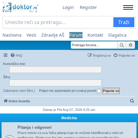
Login
Register
Traži
Naslovna
Vesti
Zdravlje AŠ
Forum
Kontakt
Slagalica
Pretra
Na
FAQ
Registruj se
Prijavite se
Korisničko ime:
Šifra:
Zaboravio sam šifru
|
Prijavi me automatski pri svakoj poseti
Pr
Index boarda
Danas je Pet Avg 07, 2026 9:25 am
Medicina
Pitanja i odgovori
Pravo mesto za sva Vaša pitanja koja ne možete klasifikovati u neki od
podforuma. Pitajte sve što Vas zanima a odgovor će ponuditi stručni