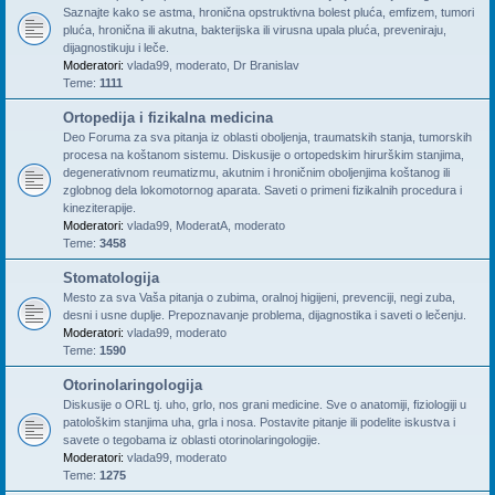
Saznajte kako se astma, hronična opstruktivna bolest pluća, emfizem, tumori
pluća, hronična ili akutna, bakterijska ili virusna upala pluća, preveniraju,
dijagnostikuju i leče.
Moderatori:
vlada99
,
moderato
,
Dr Branislav
Teme:
1111
Ortopedija i fizikalna medicina
Deo Foruma za sva pitanja iz oblasti oboljenja, traumatskih stanja, tumorskih
procesa na koštanom sistemu. Diskusije o ortopedskim hirurškim stanjima,
degenerativnom reumatizmu, akutnim i hroničnim oboljenjima koštanog ili
zglobnog dela lokomotornog aparata. Saveti o primeni fizikalnih procedura i
kineziterapije.
Moderatori:
vlada99
,
ModeratA
,
moderato
Teme:
3458
Stomatologija
Mesto za sva Vaša pitanja o zubima, oralnoj higijeni, prevenciji, negi zuba,
desni i usne duplje. Prepoznavanje problema, dijagnostika i saveti o lečenju.
Moderatori:
vlada99
,
moderato
Teme:
1590
Otorinolaringologija
Diskusije o ORL tj. uho, grlo, nos grani medicine. Sve o anatomiji, fiziologiji u
patološkim stanjima uha, grla i nosa. Postavite pitanje ili podelite iskustva i
savete o tegobama iz oblasti otorinolaringologije.
Moderatori:
vlada99
,
moderato
Teme:
1275