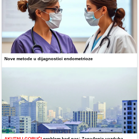
Nove metode u dijagnostici endometrioze
AKUTNI I GORUĆI
problem kod nas: Zagađenje vazduha