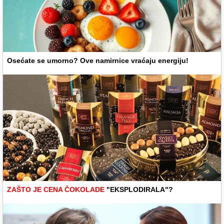
Osećate se umorno? Ove namirnice vraćaju energiju!
ZAŠTO JE CENA ČOKOLADE
"EKSPLODIRALA"?