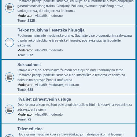
Postavite pitanje, podelite iskustva, edukujte se ili informišite o svim oboljenjima
gastrointestinalnog trakta. Oboljenja želudca, dvanaestopalačnog creva,
tankog creva, debelog creva i rektuma.
Moderatori:
vlada99
,
moderato
Teme:
2325
Rekonstruktivna i estetska hirurgija
Podforum najmlađe medicinske grane. Saznajte više o operativnim zahvatima
u polju rekonstruktivne ili estetske hirurgije, postavite pitanja ili podelite
iskustva.
Moderatori:
vlada99
,
moderato
Teme:
372
Seksualnost
Pitanja u vezi sa seksualnim životom prestaju da budu zabranjena tema.
Postavite pitanja, podelite iskustva ili se informišite o temama vezanim za
seksualno zdravlje žene ili muškarca.
Moderatori:
vlada99
,
ModeratA
,
moderato
Teme:
638
Kvalitet zdravstvenih usluga
Deo foruma u kom možete pokrenuti diskusije o ličnim iskustvima vezanim za
zdravstveni sistem.
Moderatori:
vlada99
,
moderato
Teme:
72
Telemedicina
Nova grana medicine koja se bavi edukacijom, dijagnostikom ili lečenjem