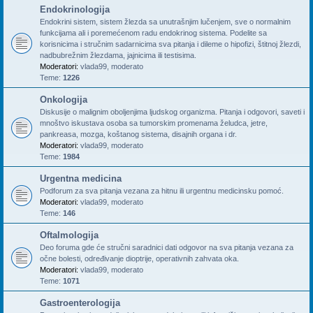
Endokrinologija
Endokrini sistem, sistem žlezda sa unutrašnjim lučenjem, sve o normalnim
funkcijama ali i poremećenom radu endokrinog sistema. Podelite sa
korisnicima i stručnim sadarnicima sva pitanja i dileme o hipofizi, štitnoj žlezdi,
nadbubrežnim žlezdama, jajnicima ili testisima.
Moderatori:
vlada99
,
moderato
Teme:
1226
Onkologija
Diskusije o malignim oboljenjima ljudskog organizma. Pitanja i odgovori, saveti i
mnoštvo iskustava osoba sa tumorskim promenama želudca, jetre,
pankreasa, mozga, koštanog sistema, disajnih organa i dr.
Moderatori:
vlada99
,
moderato
Teme:
1984
Urgentna medicina
Podforum za sva pitanja vezana za hitnu ili urgentnu medicinsku pomoć.
Moderatori:
vlada99
,
moderato
Teme:
146
Oftalmologija
Deo foruma gde će stručni saradnici dati odgovor na sva pitanja vezana za
očne bolesti, određivanje dioptrije, operativnih zahvata oka.
Moderatori:
vlada99
,
moderato
Teme:
1071
Gastroenterologija