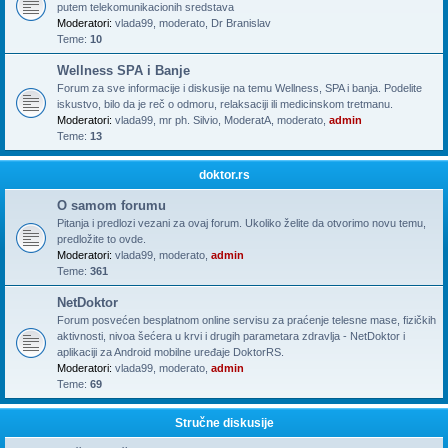
putem telekomunikacionih sredstava
Moderatori:
vlada99
,
moderato
,
Dr Branislav
Teme:
10
Wellness SPA i Banje
Forum za sve informacije i diskusije na temu Wellness, SPA i banja. Podelite
iskustvo, bilo da je reč o odmoru, relaksaciji ili medicinskom tretmanu.
Moderatori:
vlada99
,
mr ph. Silvio
,
ModeratA
,
moderato
,
admin
Teme:
13
doktor.rs
O samom forumu
Pitanja i predlozi vezani za ovaj forum. Ukoliko želite da otvorimo novu temu,
predložite to ovde.
Moderatori:
vlada99
,
moderato
,
admin
Teme:
361
NetDoktor
Forum posvećen besplatnom online servisu za praćenje telesne mase, fizičkih
aktivnosti, nivoa šećera u krvi i drugih parametara zdravlja - NetDoktor i
aplikaciji za Android mobilne uređaje DoktorRS.
Moderatori:
vlada99
,
moderato
,
admin
Teme:
69
Stručne diskusije