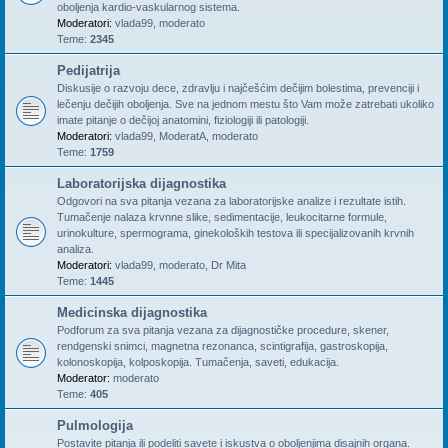
oboljenja kardio-vaskularnog sistema.
Moderatori:
vlada99
,
moderato
Teme:
2345
Pedijatrija
Diskusije o razvoju dece, zdravlju i najčešćim dečijim bolestima, prevenciji i
lečenju dečijih oboljenja. Sve na jednom mestu što Vam može zatrebati ukoliko
imate pitanje o dečijoj anatomini, fiziologiji ili patologiji.
Moderatori:
vlada99
,
ModeratA
,
moderato
Teme:
1759
Laboratorijska dijagnostika
Odgovori na sva pitanja vezana za laboratorijske analize i rezultate istih.
Tumačenje nalaza krvnne slike, sedimentacije, leukocitarne formule,
urinokulture, spermograma, ginekoloških testova ili specijalizovanih krvnih
analiza.
Moderatori:
vlada99
,
moderato
,
Dr Mita
Teme:
1445
Medicinska dijagnostika
Podforum za sva pitanja vezana za dijagnostičke procedure, skener,
rendgenski snimci, magnetna rezonanca, scintigrafija, gastroskopija,
kolonoskopija, kolposkopija. Tumačenja, saveti, edukacija.
Moderator:
moderato
Teme:
405
Pulmologija
Postavite pitanja ili podeliti savete i iskustva o oboljenjima disajnih organa.