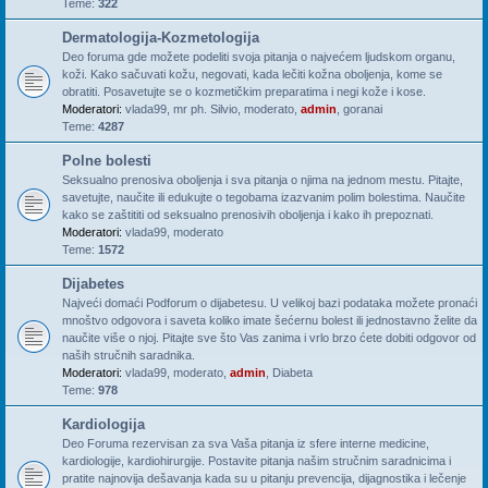
Teme:
322
Dermatologija-Kozmetologija
Deo foruma gde možete podeliti svoja pitanja o najvećem ljudskom organu,
koži. Kako sačuvati kožu, negovati, kada lečiti kožna oboljenja, kome se
obratiti. Posavetujte se o kozmetičkim preparatima i negi kože i kose.
Moderatori:
vlada99
,
mr ph. Silvio
,
moderato
,
admin
,
goranai
Teme:
4287
Polne bolesti
Seksualno prenosiva oboljenja i sva pitanja o njima na jednom mestu. Pitajte,
savetujte, naučite ili edukujte o tegobama izazvanim polim bolestima. Naučite
kako se zaštititi od seksualno prenosivih oboljenja i kako ih prepoznati.
Moderatori:
vlada99
,
moderato
Teme:
1572
Dijabetes
Najveći domaći Podforum o dijabetesu. U velikoj bazi podataka možete pronaći
mnoštvo odgovora i saveta koliko imate šećernu bolest ili jednostavno želite da
naučite više o njoj. Pitajte sve što Vas zanima i vrlo brzo ćete dobiti odgovor od
naših stručnih saradnika.
Moderatori:
vlada99
,
moderato
,
admin
,
Diabeta
Teme:
978
Kardiologija
Deo Foruma rezervisan za sva Vaša pitanja iz sfere interne medicine,
kardiologije, kardiohirurgije. Postavite pitanja našim stručnim saradnicima i
pratite najnovija dešavanja kada su u pitanju prevencija, dijagnostika i lečenje