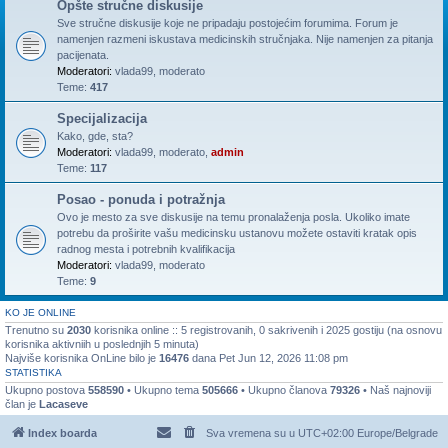
Opšte stručne diskusije
Sve stručne diskusije koje ne pripadaju postojećim forumima. Forum je
namenjen razmeni iskustava medicinskih stručnjaka. Nije namenjen za pitanja
pacijenata.
Moderatori:
vlada99
,
moderato
Teme:
417
Specijalizacija
Kako, gde, sta?
Moderatori:
vlada99
,
moderato
,
admin
Teme:
117
Posao - ponuda i potražnja
Ovo je mesto za sve diskusije na temu pronalaženja posla. Ukoliko imate
potrebu da proširite vašu medicinsku ustanovu možete ostaviti kratak opis
radnog mesta i potrebnih kvalifikacija
Moderatori:
vlada99
,
moderato
Teme:
9
KO JE ONLINE
Trenutno su
2030
korisnika online :: 5 registrovanih, 0 sakrivenih i 2025 gostiju (na osnovu
korisnika aktivniih u poslednjih 5 minuta)
Najviše korisnika OnLine bilo je
16476
dana Pet Jun 12, 2026 11:08 pm
STATISTIKA
Ukupno postova
558590
• Ukupno tema
505666
• Ukupno članova
79326
• Naš najnoviji
član je
Lacaseve
Index boarda
Sva vremena su u UTC+02:00 Europe/Belgrade