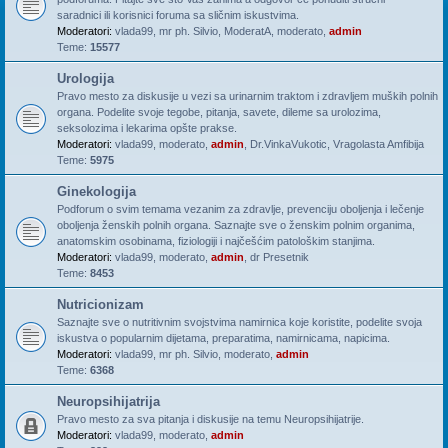
saradnici ili korisnici foruma sa sličnim iskustvima.
Moderatori:
vlada99
,
mr ph. Silvio
,
ModeratA
,
moderato
,
admin
Teme:
15577
Urologija
Pravo mesto za diskusije u vezi sa urinarnim traktom i zdravljem muških polnih
organa. Podelite svoje tegobe, pitanja, savete, dileme sa urolozima,
seksolozima i lekarima opšte prakse.
Moderatori:
vlada99
,
moderato
,
admin
,
Dr.VinkaVukotic
,
Vragolasta Amfibija
Teme:
5975
Ginekologija
Podforum o svim temama vezanim za zdravlje, prevenciju oboljenja i lečenje
oboljenja ženskih polnih organa. Saznajte sve o ženskim polnim organima,
anatomskim osobinama, fiziologiji i najčešćim patološkim stanjima.
Moderatori:
vlada99
,
moderato
,
admin
,
dr Presetnik
Teme:
8453
Nutricionizam
Saznajte sve o nutritivnim svojstvima namirnica koje koristite, podelite svoja
iskustva o popularnim dijetama, preparatima, namirnicama, napicima.
Moderatori:
vlada99
,
mr ph. Silvio
,
moderato
,
admin
Teme:
6368
Neuropsihijatrija
Pravo mesto za sva pitanja i diskusije na temu Neuropsihijatrije.
Moderatori:
vlada99
,
moderato
,
admin