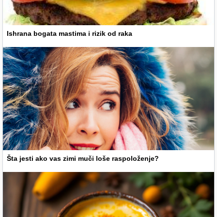
Ishrana bogata mastima i rizik od raka
Šta jesti ako vas zimi muči loše raspoloženje?