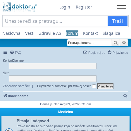
Login
Register
Traži
Naslovna
Vesti
Zdravlje AŠ
Forum
Kontakt
Slagalica
Pretra
Na
FAQ
Registruj se
Prijavite se
Korisničko ime:
Šifra:
Zaboravio sam šifru
|
Prijavi me automatski pri svakoj poseti
Pr
Index boarda
Danas je Ned Avg 09, 2026 9:31 am
Medicina
Pitanja i odgovori
Pravo mesto za sva Vaša pitanja koja ne možete klasifikovati u neki od
podforuma. Pitajte sve što Vas zanima a odgovor će ponuditi stručni