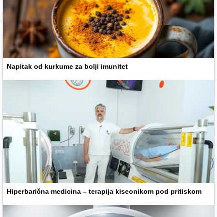
Napitak od kurkume za bolji imunitet
Hiperbarična medicina – terapija kiseonikom pod pritiskom