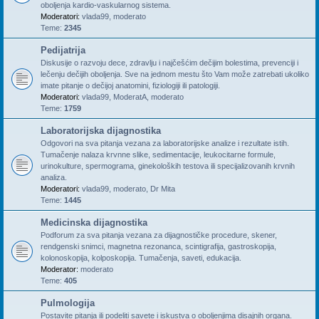
oboljenja kardio-vaskularnog sistema.
Moderatori:
vlada99
,
moderato
Teme:
2345
Pedijatrija
Diskusije o razvoju dece, zdravlju i najčešćim dečijim bolestima, prevenciji i
lečenju dečijih oboljenja. Sve na jednom mestu što Vam može zatrebati ukoliko
imate pitanje o dečijoj anatomini, fiziologiji ili patologiji.
Moderatori:
vlada99
,
ModeratA
,
moderato
Teme:
1759
Laboratorijska dijagnostika
Odgovori na sva pitanja vezana za laboratorijske analize i rezultate istih.
Tumačenje nalaza krvnne slike, sedimentacije, leukocitarne formule,
urinokulture, spermograma, ginekoloških testova ili specijalizovanih krvnih
analiza.
Moderatori:
vlada99
,
moderato
,
Dr Mita
Teme:
1445
Medicinska dijagnostika
Podforum za sva pitanja vezana za dijagnostičke procedure, skener,
rendgenski snimci, magnetna rezonanca, scintigrafija, gastroskopija,
kolonoskopija, kolposkopija. Tumačenja, saveti, edukacija.
Moderator:
moderato
Teme:
405
Pulmologija
Postavite pitanja ili podeliti savete i iskustva o oboljenjima disajnih organa.