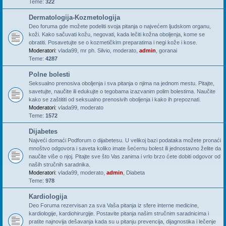
Teme:
322
Dermatologija-Kozmetologija
Deo foruma gde možete podeliti svoja pitanja o najvećem ljudskom organu,
koži. Kako sačuvati kožu, negovati, kada lečiti kožna oboljenja, kome se
obratiti. Posavetujte se o kozmetičkim preparatima i negi kože i kose.
Moderatori:
vlada99
,
mr ph. Silvio
,
moderato
,
admin
,
goranai
Teme:
4287
Polne bolesti
Seksualno prenosiva oboljenja i sva pitanja o njima na jednom mestu. Pitajte,
savetujte, naučite ili edukujte o tegobama izazvanim polim bolestima. Naučite
kako se zaštititi od seksualno prenosivih oboljenja i kako ih prepoznati.
Moderatori:
vlada99
,
moderato
Teme:
1572
Dijabetes
Najveći domaći Podforum o dijabetesu. U velikoj bazi podataka možete pronaći
mnoštvo odgovora i saveta koliko imate šećernu bolest ili jednostavno želite da
naučite više o njoj. Pitajte sve što Vas zanima i vrlo brzo ćete dobiti odgovor od
naših stručnih saradnika.
Moderatori:
vlada99
,
moderato
,
admin
,
Diabeta
Teme:
978
Kardiologija
Deo Foruma rezervisan za sva Vaša pitanja iz sfere interne medicine,
kardiologije, kardiohirurgije. Postavite pitanja našim stručnim saradnicima i
pratite najnovija dešavanja kada su u pitanju prevencija, dijagnostika i lečenje