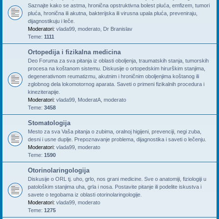
Saznajte kako se astma, hronična opstruktivna bolest pluća, emfizem, tumori
pluća, hronična ili akutna, bakterijska ili virusna upala pluća, preveniraju,
dijagnostikuju i leče.
Moderatori:
vlada99
,
moderato
,
Dr Branislav
Teme:
1111
Ortopedija i fizikalna medicina
Deo Foruma za sva pitanja iz oblasti oboljenja, traumatskih stanja, tumorskih
procesa na koštanom sistemu. Diskusije o ortopedskim hirurškim stanjima,
degenerativnom reumatizmu, akutnim i hroničnim oboljenjima koštanog ili
zglobnog dela lokomotornog aparata. Saveti o primeni fizikalnih procedura i
kineziterapije.
Moderatori:
vlada99
,
ModeratA
,
moderato
Teme:
3458
Stomatologija
Mesto za sva Vaša pitanja o zubima, oralnoj higijeni, prevenciji, negi zuba,
desni i usne duplje. Prepoznavanje problema, dijagnostika i saveti o lečenju.
Moderatori:
vlada99
,
moderato
Teme:
1590
Otorinolaringologija
Diskusije o ORL tj. uho, grlo, nos grani medicine. Sve o anatomiji, fiziologiji u
patološkim stanjima uha, grla i nosa. Postavite pitanje ili podelite iskustva i
savete o tegobama iz oblasti otorinolaringologije.
Moderatori:
vlada99
,
moderato
Teme:
1275