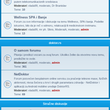
putem telekomunikacionih sredstava
Moderatori:
vlada99
,
moderato
,
Dr Branislav
Teme:
10
Wellness SPA i Banje
Forum za sve informacije i diskusije na temu Wellness, SPA i banja. Podelite
iskustvo, bilo da je reč o odmoru, relaksaciji ili medicinskom tretmanu.
Moderatori:
vlada99
,
mr ph. Silvio
,
ModeratA
,
moderato
,
admin
Teme:
13
doktor.rs
O samom forumu
Pitanja i predlozi vezani za ovaj forum. Ukoliko želite da otvorimo novu temu,
predložite to ovde.
Moderatori:
vlada99
,
moderato
,
admin
Teme:
361
NetDoktor
Forum posvećen besplatnom online servisu za praćenje telesne mase, fizičkih
aktivnosti, nivoa šećera u krvi i drugih parametara zdravlja - NetDoktor i
aplikaciji za Android mobilne uređaje DoktorRS.
Moderatori:
vlada99
,
moderato
,
admin
Teme:
69
Stručne diskusije