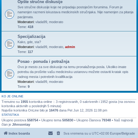
Opšte stručne diskusije
Sve stručne diskusije koje ne pripadaju postojećim forumima. Forum je
namenjen razmeni iskustava medicinskih stručnjaka. Nije namenjen za pitanja
pacijenata.
Moderatori:
vlada99
,
moderato
Teme:
418
Specijalizacija
Kako, gde, sta?
Moderatori:
vlada99
,
moderato
,
admin
Teme:
117
Posao - ponuda i potražnja
Ovo je mesto za sve diskusije na temu pronalaženja posla. Ukoliko imate
potrebu da proširite vašu medicinsku ustanovu možete ostaviti kratak opis
radnog mesta i potrebnih kvalifikacija
Moderatori:
vlada99
,
moderato
Teme:
9
KO JE ONLINE
Trenutno su
1955
korisnika online :: 3 registrovanih, 0 sakrivenih i 1952 gosta (na osnovu
korisnika aktivniih u poslednjih 5 minuta)
Najviše korisnika OnLine bilo je
16476
dana Pet Jun 12, 2026 11:08 pm
STATISTIKA
Ukupno postova
558754
• Ukupno tema
505830
• Ukupno članova
79348
• Naš najnoviji
član je
Jihnsontay
Index boarda
Sva vremena su u UTC+02:00 Europe/Belgrade