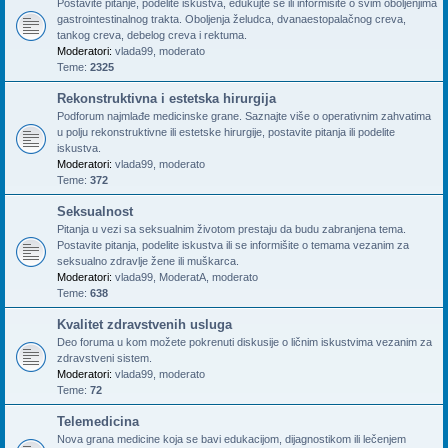
Postavite pitanje, podelite iskustva, edukujte se ili informišite o svim oboljenjima
gastrointestinalnog trakta. Oboljenja želudca, dvanaestopalačnog creva,
tankog creva, debelog creva i rektuma.
Moderatori:
vlada99
,
moderato
Teme:
2325
Rekonstruktivna i estetska hirurgija
Podforum najmlađe medicinske grane. Saznajte više o operativnim zahvatima
u polju rekonstruktivne ili estetske hirurgije, postavite pitanja ili podelite
iskustva.
Moderatori:
vlada99
,
moderato
Teme:
372
Seksualnost
Pitanja u vezi sa seksualnim životom prestaju da budu zabranjena tema.
Postavite pitanja, podelite iskustva ili se informišite o temama vezanim za
seksualno zdravlje žene ili muškarca.
Moderatori:
vlada99
,
ModeratA
,
moderato
Teme:
638
Kvalitet zdravstvenih usluga
Deo foruma u kom možete pokrenuti diskusije o ličnim iskustvima vezanim za
zdravstveni sistem.
Moderatori:
vlada99
,
moderato
Teme:
72
Telemedicina
Nova grana medicine koja se bavi edukacijom, dijagnostikom ili lečenjem