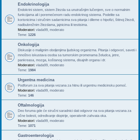
Endokrinologija
Endokrini sistem, sistem žlezda sa unutrašnjim lučenjem, sve o normalnim
funkcijama ali i poremećenom radu endokrinog sistema. Podelite sa
korisnicima i stručnim sadarnicima sva pitanja i dileme o hipofizi, štitnoj žlezdi,
nadbubrežnim žlezdama, jajnicima ili testisima.
Moderatori:
vlada99
,
moderato
Teme:
1226
Onkologija
Diskusije o malignim oboljenjima ljudskog organizma. Pitanja i odgovori, saveti i
mnoštvo iskustava osoba sa tumorskim promenama želudca, jetre,
pankreasa, mozga, koštanog sistema, disajnih organa i dr.
Moderatori:
vlada99
,
moderato
Teme:
1984
Urgentna medicina
Podforum za sva pitanja vezana za hitnu ili urgentnu medicinsku pomoć.
Moderatori:
vlada99
,
moderato
Teme:
146
Oftalmologija
Deo foruma gde će stručni saradnici dati odgovor na sva pitanja vezana za
očne bolesti, određivanje dioptrije, operativnih zahvata oka.
Moderatori:
vlada99
,
moderato
Teme:
1071
Gastroenterologija