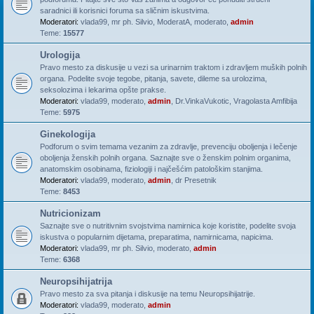
saradnici ili korisnici foruma sa sličnim iskustvima.
Moderatori:
vlada99
,
mr ph. Silvio
,
ModeratA
,
moderato
,
admin
Teme:
15577
Urologija
Pravo mesto za diskusije u vezi sa urinarnim traktom i zdravljem muških polnih
organa. Podelite svoje tegobe, pitanja, savete, dileme sa urolozima,
seksolozima i lekarima opšte prakse.
Moderatori:
vlada99
,
moderato
,
admin
,
Dr.VinkaVukotic
,
Vragolasta Amfibija
Teme:
5975
Ginekologija
Podforum o svim temama vezanim za zdravlje, prevenciju oboljenja i lečenje
oboljenja ženskih polnih organa. Saznajte sve o ženskim polnim organima,
anatomskim osobinama, fiziologiji i najčešćim patološkim stanjima.
Moderatori:
vlada99
,
moderato
,
admin
,
dr Presetnik
Teme:
8453
Nutricionizam
Saznajte sve o nutritivnim svojstvima namirnica koje koristite, podelite svoja
iskustva o popularnim dijetama, preparatima, namirnicama, napicima.
Moderatori:
vlada99
,
mr ph. Silvio
,
moderato
,
admin
Teme:
6368
Neuropsihijatrija
Pravo mesto za sva pitanja i diskusije na temu Neuropsihijatrije.
Moderatori:
vlada99
,
moderato
,
admin