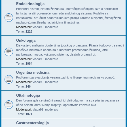
Endokrinologija
Endokrini sistem, sistem žlezda sa unutrašnjim lučenjem, sve o normalnim
funkcijama ali i poremećenom radu endokrinog sistema. Podelite sa
korisnicima i stručnim sadarnicima sva pitanja i dileme o hipofizi, štitnoj žlezdi,
nadbubrežnim žlezdama, jajnicima ili testisima.
Moderatori:
vlada99
,
moderato
Teme:
1226
Onkologija
Diskusije o malignim oboljenjima ljudskog organizma. Pitanja i odgovori, saveti i
mnoštvo iskustava osoba sa tumorskim promenama želudca, jetre,
pankreasa, mozga, koštanog sistema, disajnih organa i dr.
Moderatori:
vlada99
,
moderato
Teme:
1984
Urgentna medicina
Podforum za sva pitanja vezana za hitnu ili urgentnu medicinsku pomoć.
Moderatori:
vlada99
,
moderato
Teme:
146
Oftalmologija
Deo foruma gde će stručni saradnici dati odgovor na sva pitanja vezana za
očne bolesti, određivanje dioptrije, operativnih zahvata oka.
Moderatori:
vlada99
,
moderato
Teme:
1071
Gastroenterologija