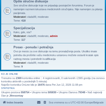
Opšte stručne diskusije
Sve stručne diskusije koje ne pripadaju postojećim forumima. Forum je
namenjen razmeni iskustava medicinskih stručnjaka. Nije namenjen za pitanja
pacijenata.
Moderatori:
vlada99
,
moderato
Teme:
418
Specijalizacija
Kako, gde, sta?
Moderatori:
vlada99
,
moderato
,
admin
Teme:
117
Posao - ponuda i potražnja
Ovo je mesto za sve diskusije na temu pronalaženja posla. Ukoliko imate
potrebu da proširite vašu medicinsku ustanovu možete ostaviti kratak opis
radnog mesta i potrebnih kvalifikacija
Moderatori:
vlada99
,
moderato
Teme:
9
KO JE ONLINE
Trenutno su
2369
korisnika online :: 4 registrovanih, 0 sakrivenih i 2365 gostiju (na osnovu
korisnika aktivniih u poslednjih 5 minuta)
Najviše korisnika OnLine bilo je
16476
dana Pet Jun 12, 2026 11:08 pm
STATISTIKA
Ukupno postova
558754
• Ukupno tema
505830
• Ukupno članova
79348
• Naš najnoviji
član je
Jihnsontay
Index boarda
Sva vremena su u UTC+02:00 Europe/Belgrade