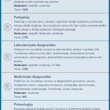
oboljenja kardio-vaskularnog sistema.
Moderatori:
vlada99
,
moderato
Teme:
2345
Pedijatrija
Diskusije o razvoju dece, zdravlju i najčešćim dečijim bolestima, prevenciji i
lečenju dečijih oboljenja. Sve na jednom mestu što Vam može zatrebati ukoliko
imate pitanje o dečijoj anatomini, fiziologiji ili patologiji.
Moderatori:
vlada99
,
ModeratA
,
moderato
Teme:
1759
Laboratorijska dijagnostika
Odgovori na sva pitanja vezana za laboratorijske analize i rezultate istih.
Tumačenje nalaza krvnne slike, sedimentacije, leukocitarne formule,
urinokulture, spermograma, ginekoloških testova ili specijalizovanih krvnih
analiza.
Moderatori:
vlada99
,
moderato
,
Dr Mita
Teme:
1445
Medicinska dijagnostika
Podforum za sva pitanja vezana za dijagnostičke procedure, skener,
rendgenski snimci, magnetna rezonanca, scintigrafija, gastroskopija,
kolonoskopija, kolposkopija. Tumačenja, saveti, edukacija.
Moderator:
moderato
Teme:
405
Pulmologija
Postavite pitanja ili podeliti savete i iskustva o oboljenjima disajnih organa.