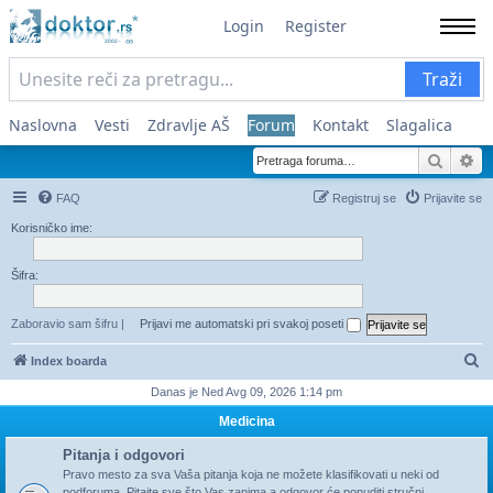
Login
Register
Traži
Naslovna
Vesti
Zdravlje AŠ
Forum
Kontakt
Slagalica
Pretra
Na
FAQ
Registruj se
Prijavite se
Korisničko ime:
Šifra:
Zaboravio sam šifru
|
Prijavi me automatski pri svakoj poseti
Pr
Index boarda
Danas je Ned Avg 09, 2026 1:14 pm
Medicina
Pitanja i odgovori
Pravo mesto za sva Vaša pitanja koja ne možete klasifikovati u neki od
podforuma. Pitajte sve što Vas zanima a odgovor će ponuditi stručni