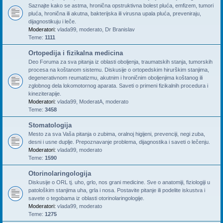
Saznajte kako se astma, hronična opstruktivna bolest pluća, emfizem, tumori
pluća, hronična ili akutna, bakterijska ili virusna upala pluća, preveniraju,
dijagnostikuju i leče.
Moderatori:
vlada99
,
moderato
,
Dr Branislav
Teme:
1111
Ortopedija i fizikalna medicina
Deo Foruma za sva pitanja iz oblasti oboljenja, traumatskih stanja, tumorskih
procesa na koštanom sistemu. Diskusije o ortopedskim hirurškim stanjima,
degenerativnom reumatizmu, akutnim i hroničnim oboljenjima koštanog ili
zglobnog dela lokomotornog aparata. Saveti o primeni fizikalnih procedura i
kineziterapije.
Moderatori:
vlada99
,
ModeratA
,
moderato
Teme:
3458
Stomatologija
Mesto za sva Vaša pitanja o zubima, oralnoj higijeni, prevenciji, negi zuba,
desni i usne duplje. Prepoznavanje problema, dijagnostika i saveti o lečenju.
Moderatori:
vlada99
,
moderato
Teme:
1590
Otorinolaringologija
Diskusije o ORL tj. uho, grlo, nos grani medicine. Sve o anatomiji, fiziologiji u
patološkim stanjima uha, grla i nosa. Postavite pitanje ili podelite iskustva i
savete o tegobama iz oblasti otorinolaringologije.
Moderatori:
vlada99
,
moderato
Teme:
1275