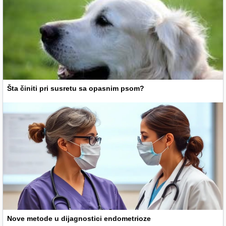
Šta činiti pri susretu sa opasnim psom?
Nove metode u dijagnostici endometrioze