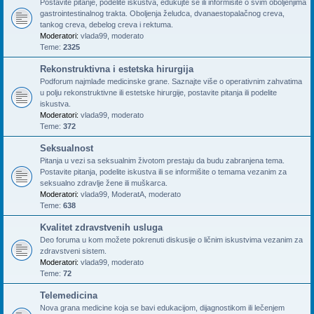
Postavite pitanje, podelite iskustva, edukujte se ili informišite o svim oboljenjima
gastrointestinalnog trakta. Oboljenja želudca, dvanaestopalačnog creva,
tankog creva, debelog creva i rektuma.
Moderatori:
vlada99
,
moderato
Teme:
2325
Rekonstruktivna i estetska hirurgija
Podforum najmlađe medicinske grane. Saznajte više o operativnim zahvatima
u polju rekonstruktivne ili estetske hirurgije, postavite pitanja ili podelite
iskustva.
Moderatori:
vlada99
,
moderato
Teme:
372
Seksualnost
Pitanja u vezi sa seksualnim životom prestaju da budu zabranjena tema.
Postavite pitanja, podelite iskustva ili se informišite o temama vezanim za
seksualno zdravlje žene ili muškarca.
Moderatori:
vlada99
,
ModeratA
,
moderato
Teme:
638
Kvalitet zdravstvenih usluga
Deo foruma u kom možete pokrenuti diskusije o ličnim iskustvima vezanim za
zdravstveni sistem.
Moderatori:
vlada99
,
moderato
Teme:
72
Telemedicina
Nova grana medicine koja se bavi edukacijom, dijagnostikom ili lečenjem