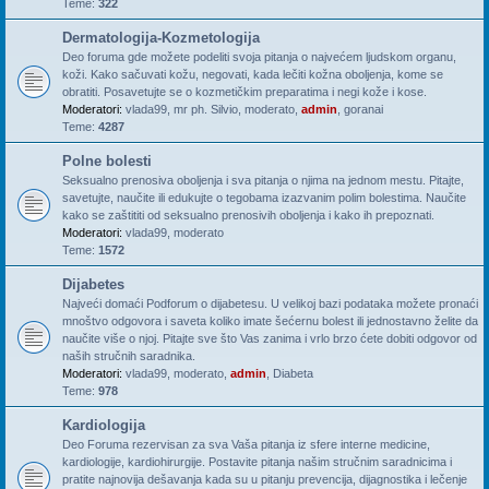
Teme:
322
Dermatologija-Kozmetologija
Deo foruma gde možete podeliti svoja pitanja o najvećem ljudskom organu,
koži. Kako sačuvati kožu, negovati, kada lečiti kožna oboljenja, kome se
obratiti. Posavetujte se o kozmetičkim preparatima i negi kože i kose.
Moderatori:
vlada99
,
mr ph. Silvio
,
moderato
,
admin
,
goranai
Teme:
4287
Polne bolesti
Seksualno prenosiva oboljenja i sva pitanja o njima na jednom mestu. Pitajte,
savetujte, naučite ili edukujte o tegobama izazvanim polim bolestima. Naučite
kako se zaštititi od seksualno prenosivih oboljenja i kako ih prepoznati.
Moderatori:
vlada99
,
moderato
Teme:
1572
Dijabetes
Najveći domaći Podforum o dijabetesu. U velikoj bazi podataka možete pronaći
mnoštvo odgovora i saveta koliko imate šećernu bolest ili jednostavno želite da
naučite više o njoj. Pitajte sve što Vas zanima i vrlo brzo ćete dobiti odgovor od
naših stručnih saradnika.
Moderatori:
vlada99
,
moderato
,
admin
,
Diabeta
Teme:
978
Kardiologija
Deo Foruma rezervisan za sva Vaša pitanja iz sfere interne medicine,
kardiologije, kardiohirurgije. Postavite pitanja našim stručnim saradnicima i
pratite najnovija dešavanja kada su u pitanju prevencija, dijagnostika i lečenje