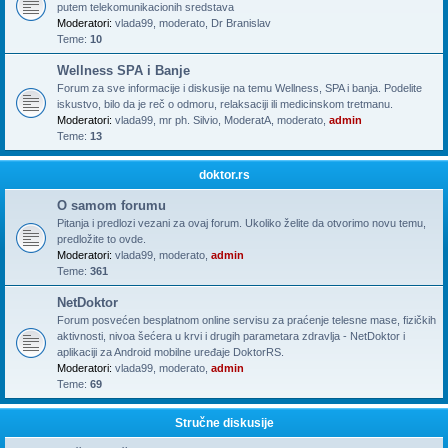
putem telekomunikacionih sredstava
Moderatori:
vlada99
,
moderato
,
Dr Branislav
Teme:
10
Wellness SPA i Banje
Forum za sve informacije i diskusije na temu Wellness, SPA i banja. Podelite
iskustvo, bilo da je reč o odmoru, relaksaciji ili medicinskom tretmanu.
Moderatori:
vlada99
,
mr ph. Silvio
,
ModeratA
,
moderato
,
admin
Teme:
13
doktor.rs
O samom forumu
Pitanja i predlozi vezani za ovaj forum. Ukoliko želite da otvorimo novu temu,
predložite to ovde.
Moderatori:
vlada99
,
moderato
,
admin
Teme:
361
NetDoktor
Forum posvećen besplatnom online servisu za praćenje telesne mase, fizičkih
aktivnosti, nivoa šećera u krvi i drugih parametara zdravlja - NetDoktor i
aplikaciji za Android mobilne uređaje DoktorRS.
Moderatori:
vlada99
,
moderato
,
admin
Teme:
69
Stručne diskusije